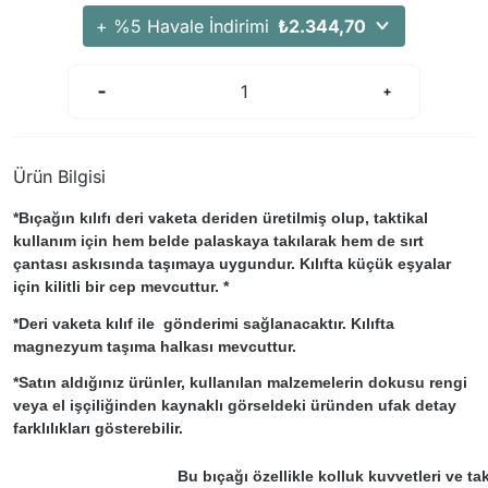
Arama Kurtarma Dronları
+ %5 Havale İndirimi
₺2.344,70
Arama Kurtarma Termal Kameraları
Arama Kurtarma Solunum Ekipmanları
Arama Kurtarma Sistemleri
Arama Kurtarma Bug Out Bag
Ürün Bilgisi
Arama Kurtarma Eğitim Mankenleri
*Bıçağın kılıfı deri vaketa deriden üretilmiş olup, taktikal
Arama Kurtarma Merdiveni
kullanım için hem belde palaskaya takılarak hem de sırt
Arama Kurtarma İniş ve Emniyet Aletleri
çantası askısında taşımaya uygundur. Kılıfta küçük eşyalar
için kilitli bir cep mevcuttur. *
Arama Kurtarma Kiti
Arama Kurtarma El Tipi Gpsler
*Deri vaketa kılıf ile gönderimi sağlanacaktır. Kılıfta
magnezyum taşıma halkası mevcuttur.
Arama Kurtarma Uydu İletişim Cihazları
*Satın aldığınız ürünler, kullanılan malzemelerin dokusu rengi
veya el işçiliğinden kaynaklı görseldeki üründen ufak detay
farklılıkları gösterebilir.
Bu bıçağı özellikle kolluk kuvvetleri ve ta