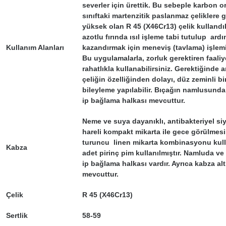
severler için ürettik. Bu sebeple karbon o
sınıftaki martenzitik paslanmaz çeliklere 
yüksek olan R 45 (X46Cr13) çelik kullandı
azotlu fırında ısıl işleme tabi tutulup ard
Kullanım Alanları
kazandırmak için meneviş (tavlama) işlemi
Bu uygulamalarla, zorluk gerektiren faaliy
rahatlıkla kullanabilirsiniz. Gerektiğinde a
çeliğin özelliğinden dolayı, düz zeminli bi
bileyleme yapılabilir. Bıçağın namlusund
ip bağlama halkası mevcuttur.
Neme ve suya dayanıklı, antibakteriyel s
hareli kompakt mikarta ile gece görülmesi
turuncu linen mikarta kombinasyonu kulla
Kabza
adet pirinç pim kullanılmıştır. Namluda v
ip bağlama halkası vardır. Ayrıca kabza alt
mevcuttur.
Çelik
R 45 (X46Cr13)
Sertlik
58-59