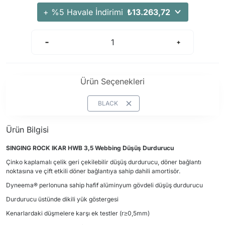
Arama Kurtarma Dronları
+ %5 Havale İndirimi
₺13.263,72
Arama Kurtarma Termal Kameraları
Arama Kurtarma Solunum Ekipmanları
Arama Kurtarma Sistemleri
Arama Kurtarma Bug Out Bag
Ürün Seçenekleri
Arama Kurtarma Eğitim Mankenleri
Arama Kurtarma Merdiveni
BLACK
Arama Kurtarma İniş ve Emniyet Aletleri
Ürün Bilgisi
Arama Kurtarma Kiti
Arama Kurtarma El Tipi Gpsler
SINGING ROCK IKAR HWB 3,5 Webbing Düşüş Durdurucu
Çinko kaplamalı çelik geri çekilebilir düşüş durdurucu, döner bağlantı
Arama Kurtarma Uydu İletişim Cihazları
noktasına ve çift etkili döner bağlantıya sahip dahili amortisör.
Dyneema® perlonuna sahip hafif alüminyum gövdeli düşüş durdurucu
Durdurucu üstünde dikili yük göstergesi
Kenarlardaki düşmelere karşı ek testler (r≥0,5mm)