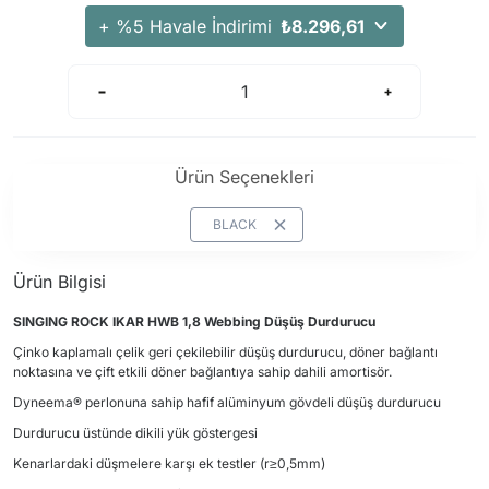
+ %5 Havale İndirimi
₺8.296,61
Ürün Seçenekleri
BLACK
Ürün Bilgisi
SINGING ROCK IKAR HWB 1,8 Webbing Düşüş Durdurucu
Çinko kaplamalı çelik geri çekilebilir düşüş durdurucu, döner bağlantı
noktasına ve çift etkili döner bağlantıya sahip dahili amortisör.
Dyneema® perlonuna sahip hafif alüminyum gövdeli düşüş durdurucu
Durdurucu üstünde dikili yük göstergesi
Kenarlardaki düşmelere karşı ek testler (r≥0,5mm)