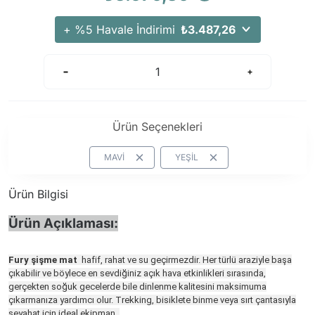
+ %5 Havale İndirimi
₺3.487,26
Ürün Seçenekleri
MAVİ
YEŞİL
Ürün Bilgisi
Ürün Açıklaması:
Fury
şişme mat
hafif, rahat ve su geçirmezdir. Her türlü araziyle başa
çıkabilir ve böylece en sevdiğiniz açık hava etkinlikleri sırasında,
gerçekten soğuk gecelerde bile dinlenme kalitesini maksimuma
çıkarmanıza yardımcı olur. Trekking, bisiklete binme veya sırt çantasıyla
seyahat için ideal ekipman.