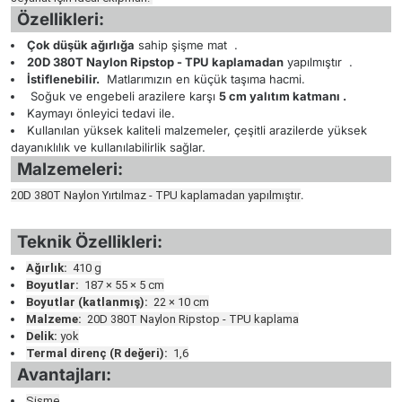
Özellikleri:
Çok düşük ağırlığa
sahip şişme mat
.
20D 380T Naylon Ripstop - TPU kaplamadan
yapılmıştır
.
İstiflenebilir.
Matlarımızın en küçük taşıma hacmi.
Soğuk ve engebeli arazilere karşı
5 cm yalıtım katmanı .
Kaymayı önleyici tedavi ile.
Kullanılan yüksek kaliteli malzemeler, çeşitli arazilerde yüksek
dayanıklılık ve kullanılabilirlik sağlar.
Malzemeleri:
20D 380T Naylon Yırtılmaz - TPU kaplamadan yapılmıştır
.
Teknik Özellikleri:
Ağırlık:
410 g
Boyutlar:
187 × 55 × 5 cm
Boyutlar (katlanmış):
22 × 10 cm
Malzeme:
20D 380T Naylon Ripstop - TPU kaplama
Delik:
yok
Termal direnç (R değeri):
1,6
Avantajları:
Şişme