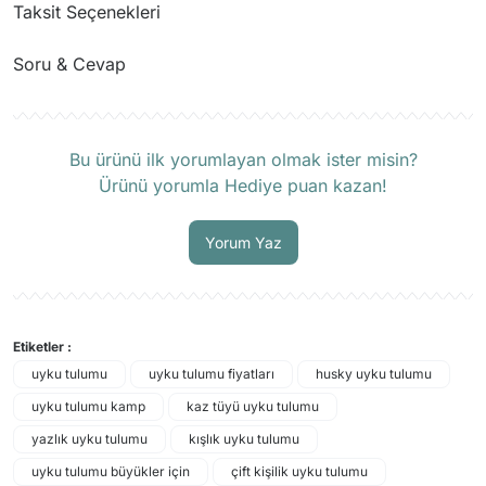
Taksit Seçenekleri
Soru & Cevap
Ürün hakkında henüz soru sorulmamış.
Bu ürünü ilk yorumlayan olmak ister misin?
Ürünü yorumla Hediye puan kazan!
Soru Sor
Yorum Yaz
Etiketler :
uyku tulumu
uyku tulumu fiyatları
husky uyku tulumu
uyku tulumu kamp
kaz tüyü uyku tulumu
yazlık uyku tulumu
kışlık uyku tulumu
uyku tulumu büyükler için
çift kişilik uyku tulumu