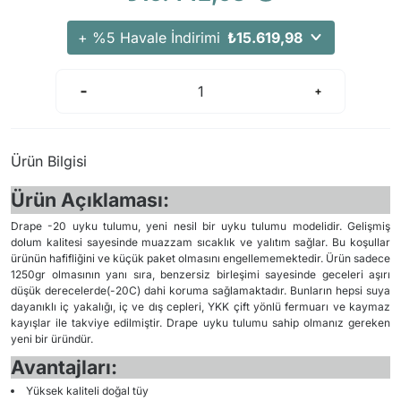
Arama Kurtarma Dronları
+ %5 Havale İndirimi
₺15.619,98
Arama Kurtarma Termal Kameraları
Arama Kurtarma Solunum Ekipmanları
Arama Kurtarma Sistemleri
Arama Kurtarma Bug Out Bag
Arama Kurtarma Eğitim Mankenleri
Ürün Bilgisi
Arama Kurtarma Merdiveni
Ürün Açıklaması:
Arama Kurtarma İniş ve Emniyet Aletleri
Drape -20 uyku tulumu, yeni nesil bir uyku tulumu modelidir. Gelişmiş
Arama Kurtarma Kiti
dolum kalitesi sayesinde muazzam sıcaklık ve yalıtım sağlar. Bu koşullar
ürünün hafifliğini ve küçük paket olmasını engellememektedir. Ürün sadece
Arama Kurtarma El Tipi Gpsler
1250gr olmasının yanı sıra, benzersiz birleşimi sayesinde geceleri aşırı
düşük derecelerde(-20C) dahi koruma sağlamaktadır. Bunların hepsi suya
Arama Kurtarma Uydu İletişim Cihazları
dayanıklı iç yakalığı, iç ve dış cepleri, YKK çift yönlü fermuarı ve kaymaz
kayışlar ile takviye edilmiştir. Drape uyku tulumu sahip olmanız gereken
yeni bir üründür.
Avantajları:
Yüksek kaliteli doğal tüy