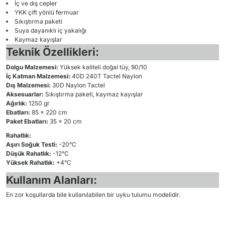
İç ve dış cepler
YKK çift yönlü fermuar
Sıkıştırma paketi
Suya dayanıklı iç yakalığı
Kaymaz kayışlar
Teknik Özellikleri:
Dolgu Malzemesi:
Yüksek kaliteli doğal tüy, 90/10
İç Katman Malzemesi:
40D 240T Tactel Naylon
Dış Malzemesi:
30D Naylon Tactel
Aksesuarlar:
Sıkıştırma paketi, kaymaz kayışlar
Ağırlık:
1250 gr
Ebatları:
85 x 220 cm
Paket Ebatları:
35 x 20 cm
Rahatlık:
Aşırı Soğuk Testi:
-20°C
Düşük Rahatlık:
-12°C
Yüksek Rahatlık:
+4°C
Kullanım Alanları:
En zor koşullarda bile kullanılabilen bir uyku tulumu modelidir.