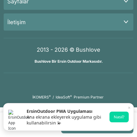
Sayfalar
İletişim
2013 - 2026 © Bushlove
Bushlove Bir Ersin Outdoor Markasıdır.
®
®
İKOMERS
/
IdeaSoft
Premium Partner
×
ErsinOutdoor PWA Uygulaması
Ana ekrana ekleyerek uygulama gibi
Nasıl?
kullanabilirsin 💫
Gelince Haber Ver
Whatsapp Destek