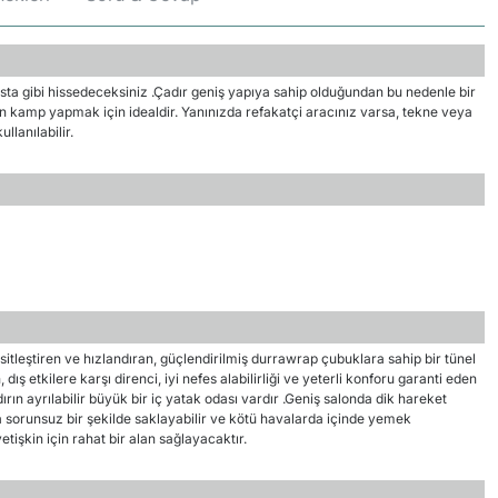
nsta gibi hissedeceksiniz .Çadır geniş yapıya sahip olduğundan bu nedenle bir
un kamp yapmak için idealdir. Yanınızda refakatçi aracınız varsa, tekne veya
llanılabilir.
itleştiren ve hızlandıran, güçlendirilmiş durrawrap çubuklara sahip bir tünel
ış etkilere karşı direnci, iyi nefes alabilirliği ve yeterli konforu garanti eden
rın ayrılabilir büyük bir iç yatak odası vardır .Geniş salonda dik hareket
 sorunsuz bir şekilde saklayabilir ve kötü havalarda içinde yemek
 yetişkin için rahat bir alan sağlayacaktır.