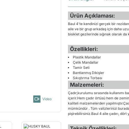
Ürün Açıklaması:
Baul 4'te kendinizi gerçek bir rezida
aile ve bir grup arkadaş için daha uz
bisiklet gezilerinde sığınak olarak da ku
Özellikleri:
Plastik Mandallar
Çelik Mandallar
Tamir Seti
Bantlanmış Dikişler
Sıkıştırma Torbası
Malzemeleri:
Çadır,kurulumu sırasında kullanımı bas
içerir.Hem çadır örtüsü hem de zemin, d
Video
kaliteli malzemelerden yapılmıştır.Çadı
mümkündür . Tüm valizlerinizi burada
pişirebilirsiniz.Baul 4 aile çadırı, dört
Teknik Özellikleri: