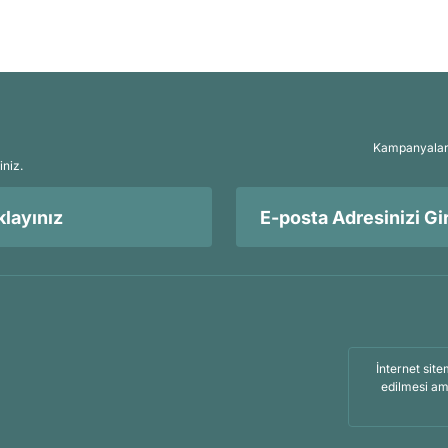
Kampanyalar, 
iniz.
layınız
İnternet site
edilmesi am