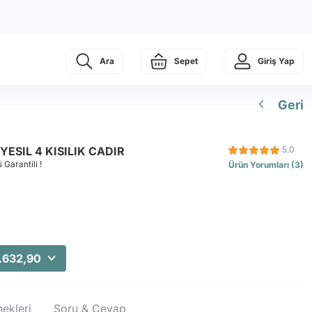
Ara
Sepet
Giriş Yap
Geri
ESIL 4 KISILIK CADIR
5.0
 Garantili !
Ürün Yorumları (3)
.632,90
ekleri
Soru & Cevap