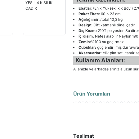
Ebatlar
: (En x Yükseklik x Boy ) 
Paket Ebatı:
60 x 23 cm
Ağırlığı:
min./total 10,3 kg
Design:
Çift katmanlı tünel çadır
Dış Kısım:
210T polyester, Su dire
İç Kısım:
Nefes alabilir Naylon 190T
Zemin:
%100 su geçirmez
Çubuklar:
güçlendirilmiş durrawra
Aksesuarlar:
elik pim seti, tamir s
Kullanım Alanları:
Ailenizle ve arkadaşlarınızla uzun sür
Ürün Yorumları
Ü
Teslimat