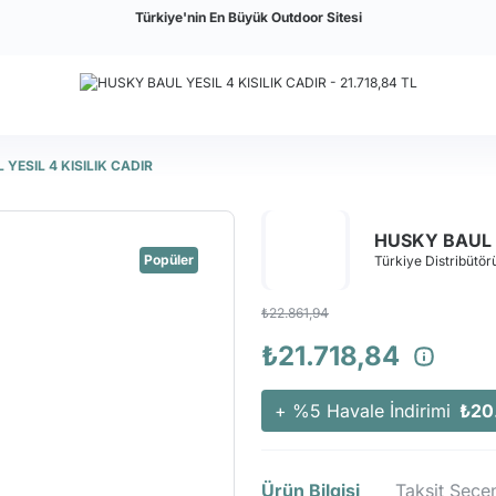
Türkiye'nin En Büyük Outdoor Sitesi
YESIL 4 KISILIK CADIR
HUSKY BAUL Y
Popüler
Türkiye Distribütörü
₺22.861,94
₺21.718,84
+ %5 Havale İndirimi
₺20
Ürün Bilgisi
Taksit Seçen