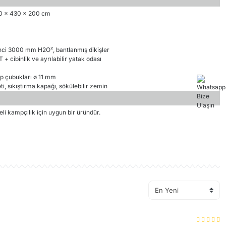
270 x 430 x 200 cm
nci 3000 mm H2O², bantlanmış dikişler
 + cibinlik ve ayrılabilir yatak odası
p çubukları ø 11 mm
eti, sıkıştırma kapağı, sökülebilir zemin
eli kampçılık için uygun bir üründür.
rün hakkında henüz soru sorulmamış.
Soru Sor