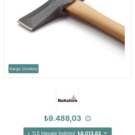
Kargo Ücretsiz
₺9.488,03
+ %5 Havale İndirimi
₺9.013,63