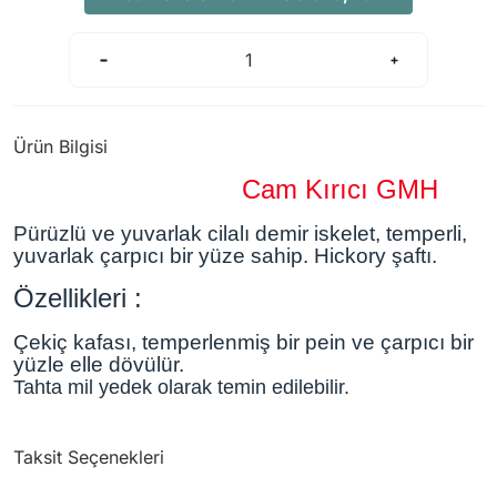
Arama Kurtarma Dronları
Arama Kurtarma Termal Kameraları
Arama Kurtarma Solunum Ekipmanları
Arama Kurtarma Sistemleri
Ürün Bilgisi
Arama Kurtarma Bug Out Bag
Cam Kırıcı GMH
Arama Kurtarma Eğitim Mankenleri
Arama Kurtarma Merdiveni
Pürüzlü ve yuvarlak cilalı demir iskelet, temperli,
yuvarlak çarpıcı bir yüze sahip. Hickory şaftı.
Arama Kurtarma İniş ve Emniyet Aletleri
Özellikleri
Arama Kurtarma Kiti
:
Arama Kurtarma El Tipi Gpsler
Çekiç kafası, temperlenmiş bir pein ve çarpıcı bir
Arama Kurtarma Uydu İletişim Cihazları
yüzle elle dövülür.
Tahta mil yedek olarak temin edilebilir.
Taksit Seçenekleri