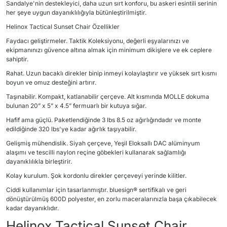
Sandalye'nin destekleyici, daha uzun sırt konforu, bu askeri esintili serinin
her şeye uygun dayanıklılığıyla bütünleştirilmiştir.
Helinox Tactical Sunset Chair Özellikler
Faydacı geliştirmeler. Taktik Koleksiyonu, değerli eşyalarınızı ve
ekipmanınızı güvence altına almak için minimum dikişlere ve ek ceplere
sahiptir.
Rahat. Uzun bacaklı direkler binip inmeyi kolaylaştırır ve yüksek sırt kısmı
boyun ve omuz desteğini artırır.
Taşınabilir. Kompakt, katlanabilir çerçeve. Alt kısmında MOLLE dokuma
bulunan 20” x 5” x 4.5” fermuarlı bir kutuya sığar.
Hafif ama güçlü. Paketlendiğinde 3 lbs 8.5 oz ağırlığındadır ve monte
edildiğinde 320 lbs'ye kadar ağırlık taşıyabilir.
Gelişmiş mühendislik. Siyah çerçeve, Yeşil Eloksallı DAC alüminyum
alaşımı ve tescilli naylon reçine göbekleri kullanarak sağlamlığı
dayanıklılıkla birleştirir.
Kolay kurulum. Şok kordonlu direkler çerçeveyi yerinde kilitler.
Ciddi kullanımlar için tasarlanmıştır. bluesign® sertifikalı ve geri
dönüştürülmüş 600D polyester, en zorlu maceralarınızla başa çıkabilecek
kadar dayanıklıdır.
Helinox Tactical Sunset Chair