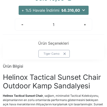
Arama Kurtarma Dronları
+ %5 Havale İndirimi
₺6.316,60
Arama Kurtarma Termal Kameraları
Arama Kurtarma Solunum Ekipmanları
Arama Kurtarma Sistemleri
Arama Kurtarma Bug Out Bag
Arama Kurtarma Eğitim Mankenleri
Ürün Seçenekleri
Arama Kurtarma Merdiveni
Tiger Camo
Arama Kurtarma İniş ve Emniyet Aletleri
Arama Kurtarma Kiti
Ürün Bilgisi
Arama Kurtarma El Tipi Gpsler
Helinox Tactical Sunset Chair
Arama Kurtarma Uydu İletişim Cihazları
Outdoor Kamp Sandalyesi
Helinox Tactical Sunset Chair
, sağlam, minimalist Tactical Koleksiyonu,
ekipmanlarının en zorlu ortamlarda performans göstermesini bekleyen
açık hava meraklılarının ihtiyaçlarını karşılamak için tasarlanmıştır. Sunset