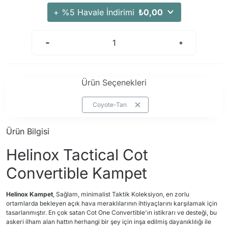
Arama Kurtarma Dronları
+ %5 Havale İndirimi
₺0,00
Arama Kurtarma Termal Kameraları
Arama Kurtarma Solunum Ekipmanları
Arama Kurtarma Sistemleri
Arama Kurtarma Bug Out Bag
Ürün Seçenekleri
Arama Kurtarma Eğitim Mankenleri
Arama Kurtarma Merdiveni
Coyote-Tan
Arama Kurtarma İniş ve Emniyet Aletleri
Ürün Bilgisi
Arama Kurtarma Kiti
Helinox Tactical Cot
Arama Kurtarma El Tipi Gpsler
Arama Kurtarma Uydu İletişim Cihazları
Convertible Kampet
Helinox Kampet
, Sağlam, minimalist Taktik Koleksiyon, en zorlu
ortamlarda bekleyen açık hava meraklılarının ihtiyaçlarını karşılamak için
tasarlanmıştır. En çok satan Cot One Convertible'ın istikrarı ve desteği, bu
askeri ilham alan hattın herhangi bir şey için inşa edilmiş dayanıklılığı ile