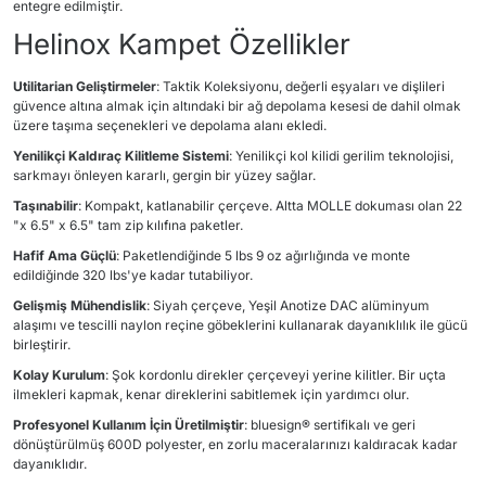
entegre edilmiştir.
Helinox Kampet Özellikler
Utilitarian Geliştirmeler
: Taktik Koleksiyonu, değerli eşyaları ve dişlileri
güvence altına almak için altındaki bir ağ depolama kesesi de dahil olmak
üzere taşıma seçenekleri ve depolama alanı ekledi.
Yenilikçi Kaldıraç Kilitleme Sistemi
: Yenilikçi kol kilidi gerilim teknolojisi,
sarkmayı önleyen kararlı, gergin bir yüzey sağlar.
Taşınabilir
: Kompakt, katlanabilir çerçeve. Altta MOLLE dokuması olan 22
"x 6.5" x 6.5" tam zip kılıfına paketler.
Hafif Ama Güçlü
: Paketlendiğinde 5 lbs 9 oz ağırlığında ve monte
edildiğinde 320 lbs'ye kadar tutabiliyor.
Gelişmiş Mühendislik
: Siyah çerçeve, Yeşil Anotize DAC alüminyum
alaşımı ve tescilli naylon reçine göbeklerini kullanarak dayanıklılık ile gücü
birleştirir.
Kolay Kurulum
: Şok kordonlu direkler çerçeveyi yerine kilitler. Bir uçta
ilmekleri kapmak, kenar direklerini sabitlemek için yardımcı olur.
Profesyonel Kullanım İçin Üretilmiştir
: bluesign® sertifikalı ve geri
dönüştürülmüş 600D polyester, en zorlu maceralarınızı kaldıracak kadar
dayanıklıdır.