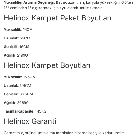
Yüksekliği Artırma Seçeneği
: Bacak uzantıları, karyola yüksekliğini 6.5’ten
15” zeminden 15’e çıkarmak için ayrı olarak satılmaktadır.
Helinox Kampet Paket Boyutları
Yükseklik
: 16CM
Uzunluk
: 53CM
Genişlik
: 16CM
Ağırlık
: 2199G
Helinox Kampet Boyutları
Yükseklik
: 16.5CM
Uzunluk
: 191CM
Genişlik
: 66.5CM
Ağırlık
: 2089G
Taşıma Kapasite
: 145KG
Helinox Garanti
Garantimiz, orijinal satın alma tarihinden itibaren beş yıla kadar üretim