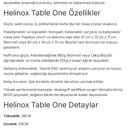
seyahatler arasında kurulumu, silinmesi ve toplanması kolaydır.
Helinox Table One Özellikler
Güçlü, sabit yüzey. İç polikarbonat levha düz bir masa yüzeyi oluşturur.
Paketlenebilir ve taşınabilir. Kompakt, katlanabilir çerçeve ve katlanabilir
masa üstü. Papatya zinciri ve dokuma sapı olan 41 cm x 12 cm x 11 cm
(Normal) veya 60 cm x 16 cm x 15 cm (Büyük) tam fermuarlı bir kutuya
paketlenir.
Hafif ama güçlü. Paketlendiğinde 960g (Normal) veya 1,6kg (Büyük)
ağırlığındadır ve monte edildiğinde 50kg'a kadar ağırlık taşıyabilir.
Gelişmiş mühendislik. Tescilli DAC alüminyum alaşımlı çerçeve ve naylon
reçine göbekler, sağlamlığı dayanıklılıkla birleştiriyor.
Kolay kurulum. Şok kordonlu direkler bacakları yerinde kilitler.
Yüksek performanslı kumaşlar. bluesign® sertifikalı ve geri dönüştürülmüş
600D polyester, doğanın etkilerine dayanacak kadar dayanıklıdır.
Helinox Table One Detaylar
Yükseklik
: 38CM
Uzunluk
: 59CM