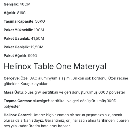
Genişlik
: 40CM
Ağırlık
: 816G
Taşıma Kapasite
: 50KG
Paket Yükseklik
: 10CM
Paket Uzunluk
: 41,5CM
Paket Genişlik
: 12,5CM
Paket Ağırlık
: 901G
Helinox Table One Materyal
Çerçeve
: Özel DAC alüminyum alaşımı, Silikon şok kordonu, Özel reçine
göbekler, Kauçuk ayaklar
Masa Üstü
: bluesign® sertifikalı ve geri dönüştürülmüş 600D polyester
Taşıma Çantası
: bluesign® sertifikalı ve geri dönüştürülmüş 300D
polyester
Helinox Garanti
: Umarız hiçbir zaman bir sorun yaşamazsınız, ancak
olursa da arkanızdayız. Garantimiz, orijinal satın alma tarihinden itibaren
beş yıla kadar üretim hatalarını kapsar.