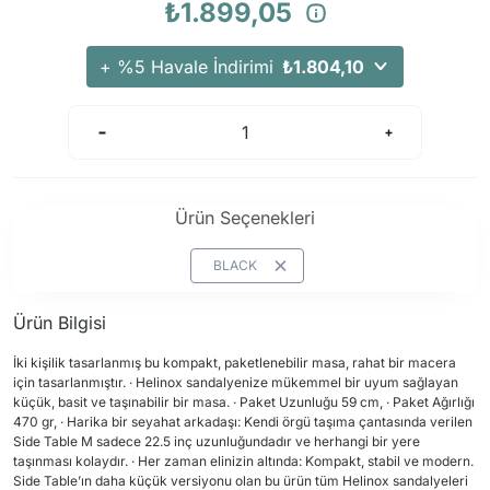
₺1.899,05
Arama Kurtarma Dronları
Arama Kurtarma Termal Kameraları
+ %5 Havale İndirimi
₺1.804,10
Arama Kurtarma Solunum Ekipmanları
Arama Kurtarma Sistemleri
Arama Kurtarma Bug Out Bag
Arama Kurtarma Eğitim Mankenleri
Ürün Seçenekleri
Arama Kurtarma Merdiveni
Arama Kurtarma İniş ve Emniyet Aletleri
BLACK
Arama Kurtarma Kiti
Ürün Bilgisi
Arama Kurtarma El Tipi Gpsler
Arama Kurtarma Uydu İletişim Cihazları
İki kişilik tasarlanmış bu kompakt, paketlenebilir masa, rahat bir macera
için tasarlanmıştır. · Helinox sandalyenize mükemmel bir uyum sağlayan
küçük, basit ve taşınabilir bir masa. · Paket Uzunluğu 59 cm, · Paket Ağırlığı
470 gr, · Harika bir seyahat arkadaşı: Kendi örgü taşıma çantasında verilen
Side Table M sadece 22.5 inç uzunluğundadır ve herhangi bir yere
taşınması kolaydır. · Her zaman elinizin altında: Kompakt, stabil ve modern.
Side Table’ın daha küçük versiyonu olan bu ürün tüm Helinox sandalyeleri