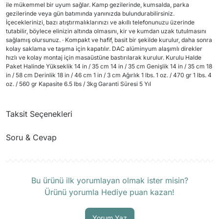
ile mükemmel bir uyum sağlar. Kamp gezilerinde, kumsalda, parka
gezilerinde veya gün batımında yanınızda bulundurabilirsiniz.
İçeceklerinizi, bazı atıştırmalıklarınızı ve akıllı telefonunuzu üzerinde
tutabilir, böylece elinizin altında olmasını, kir ve kumdan uzak tutulmasını
sağlamış olursunuz. · Kompakt ve hafif, basit bir şekilde kurulur, daha sonra
kolay saklama ve taşıma için kapatılır. DAC alüminyum alaşımlı direkler
hızlı ve kolay montaj için masaüstüne bastırılarak kurulur. Kurulu Halde
Paket Halinde Yükseklik 14 in / 35 cm 14 in / 35 cm Genişlik 14 in / 35 cm 18
in / 58 cm Derinlik 18 in / 46 cm 1 in / 3 cm Ağırlık 1 lbs. 1 oz. / 470 gr 1 lbs. 4
oz. / 560 gr Kapasite 6.5 lbs / 3kg Garanti Süresi 5 Yıl
Taksit Seçenekleri
Soru & Cevap
Ürün hakkında henüz soru sorulmamış.
Bu ürünü ilk yorumlayan olmak ister misin?
Ürünü yorumla Hediye puan kazan!
Soru Sor
Yorum Yaz