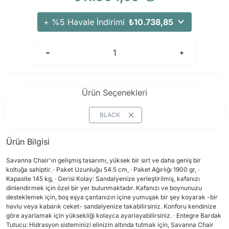
+ %5 Havale İndirimi
₺10.738,85
Ürün Seçenekleri
BLACK
Ürün Bilgisi
Savanna Chair'ın gelişmiş tasarımı, yüksek bir sırt ve daha geniş bir
koltuğa sahiptir. · Paket Uzunluğu 54.5 cm, · Paket Ağırlığı 1900 gr, ·
Kapasite 145 kg, · Gerisi Kolay: Sandalyenize yerleştirilmiş, kafanızı
dinlendirmek için özel bir yer bulunmaktadır. Kafanızı ve boynunuzu
desteklemek için, boş eşya çantanızın içine yumuşak bir şey koyarak -bir
havlu veya kabarık ceket- sandalyenize takabilirsiniz. Konforu kendinize
göre ayarlamak için yüksekliği kolayca ayarlayabilirsiniz. · Entegre Bardak
Tutucu: Hidrasyon sisteminizi elinizin altında tutmak için, Savanna Chair