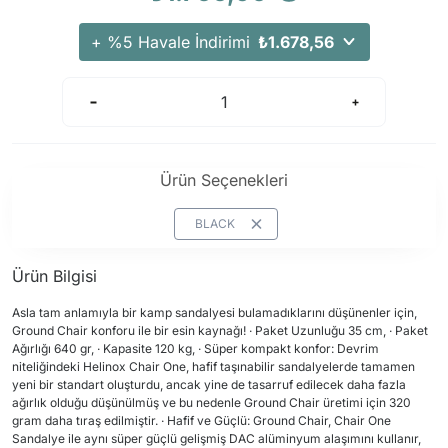
+ %5 Havale İndirimi
₺1.678,56
Ürün Seçenekleri
BLACK
Ürün Bilgisi
Asla tam anlamıyla bir kamp sandalyesi bulamadıklarını düşünenler için,
Ground Chair konforu ile bir esin kaynağı! · Paket Uzunluğu 35 cm, · Paket
Ağırlığı 640 gr, · Kapasite 120 kg, · Süper kompakt konfor: Devrim
niteliğindeki Helinox Chair One, hafif taşınabilir sandalyelerde tamamen
yeni bir standart oluşturdu, ancak yine de tasarruf edilecek daha fazla
ağırlık olduğu düşünülmüş ve bu nedenle Ground Chair üretimi için 320
gram daha tıraş edilmiştir. · Hafif ve Güçlü: Ground Chair, Chair One
Sandalye ile aynı süper güçlü gelişmiş DAC alüminyum alaşımını kullanır,