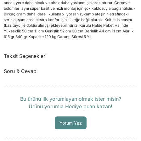
ancak yere daha alçak ve biraz daha yaslanmış olarak oturur. Çerçeve
bölümleri aynı süper basit ve hızlı montaj için şok kablosuyla bağlantılıdır. ·
Birkaç gram daha idareli kullanabiliyorsanız, kamp ateşinin etrafındaki
serin akşamlarda ekstra konfor için -isteğe bağlı olarak- Koltuk Isıtıcısını
(kaz tüyü ile doldurulmuş) ekleyebilirsiniz. Kurulu Halde Paket Halinde
Yükseklik 50 cm 11 cm Genişlik 52 cm 30 cm Derinlik 44 cm 11 cm Ağırlık
615 gr 640 gr Kapasite 120 kg Garanti Süresi 5 Yıl
Taksit Seçenekleri
Soru & Cevap
Ürün hakkında henüz soru sorulmamış.
Bu ürünü ilk yorumlayan olmak ister misin?
Ürünü yorumla Hediye puan kazan!
Soru Sor
Yorum Yaz