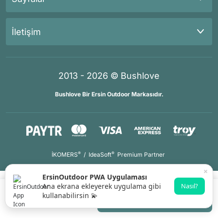
İletişim
2013 - 2026 © Bushlove
Bushlove Bir Ersin Outdoor Markasıdır.
®
®
İKOMERS
/
IdeaSoft
Premium Partner
×
ErsinOutdoor PWA Uygulaması
Ana ekrana ekleyerek uygulama gibi
Nasıl?
kullanabilirsin 💫
Gelince Haber Ver
Whatsapp Destek