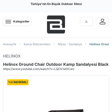
Türkiye'nin En Büyük Outdoor Sitesi
Kategoriler
Anasayfa
Kamp Malzemeleri
Masa - Sandalye
Helinox Ground
HELİNOX
Helinox Ground Chair Outdoor Kamp Sandalyesi Black
https://www.youtube.com/watch?v=LQCk1sHiCwc
%5 İNDİRİMLİ