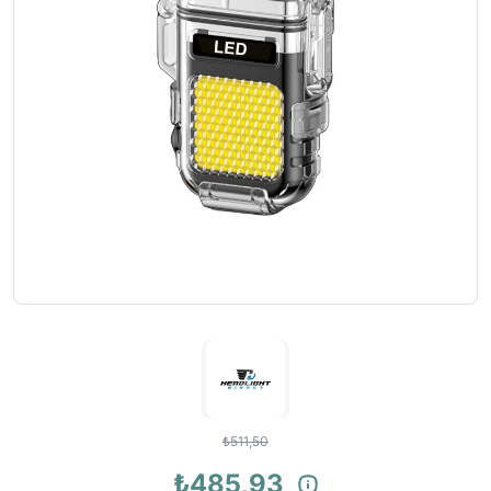
₺511,50
₺485,93