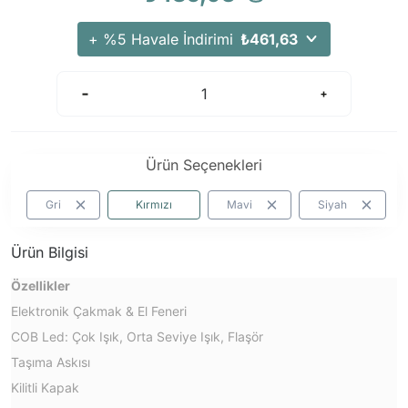
+ %5 Havale İndirimi
₺461,63
Ürün Seçenekleri
Gri
Kırmızı
Mavi
Siyah
Ürün Bilgisi
Özellikler
Elektronik Çakmak & El Feneri
COB Led: Çok Işık, Orta Seviye Işık, Flaşör
Taşıma Askısı
Kilitli Kapak