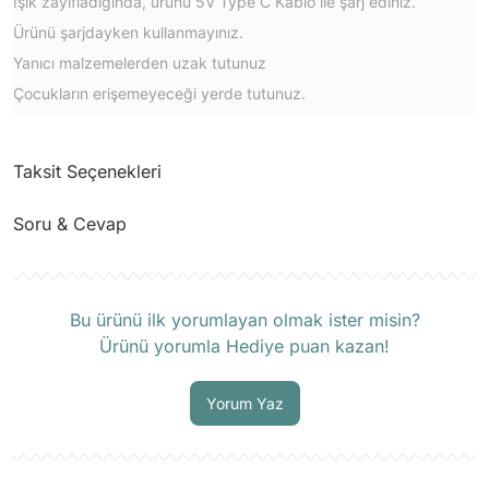
Işık zayıfladığında, ürünü 5V Type C Kablo ile şarj ediniz.
Ürünü şarjdayken kullanmayınız.
Yanıcı malzemelerden uzak tutunuz
Çocukların erişemeyeceği yerde tutunuz.
Taksit Seçenekleri
Soru & Cevap
Ürün hakkında henüz soru sorulmamış.
Bu ürünü ilk yorumlayan olmak ister misin?
Ürünü yorumla Hediye puan kazan!
Soru Sor
Yorum Yaz