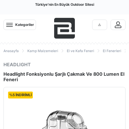
Türkiye'nin En Büyük Outdoor Sitesi
Kategoriler
Anasayfa
Kamp Malzemeleri
El ve Kafa Feneri
El Fenerleri
HEADLIGHT
Headlight Fonksiyonlu Şarjlı Çakmak Ve 800 Lumen El
Feneri
%5 İNDİRİMLİ