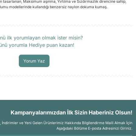
in tasarlanan, Maksimum aşınma, Yırtılma ve Sızdırmazlık direncine sahip,
lumu modellerinde kullandığı benzersiz naylon dokuma kumaş.
rün hakkında henüz soru sorulmamış.
nü ilk yorumlayan olmak ister misin?
ünü yorumla Hediye puan kazan!
Soru Sor
Yorum Yaz
Kampanyalarımızdan İlk Sizin Haberiniz Olsun!
İndirimler ve Yeni Gelen Ürünlerimiz Hakkında Bilgilendirme Maili Almak İçin
Aşağıdaki Bölüme E-posta Adresinizi Giriniz.