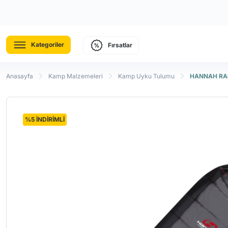
Kategoriler
Fırsatlar
Anasayfa
Kamp Malzemeleri
Kamp Uyku Tulumu
HANNAH RAN
%5 İNDİRİMLİ