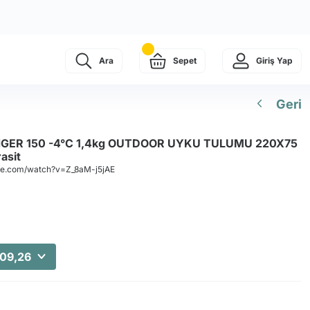
Ara
Sepet
Giriş Yap
Geri
ER 150 -4°C 1,4kg OUTDOOR UYKU TULUMU 220X75
asit
be.com/watch?v=Z_8aM-j5jAE
209,26