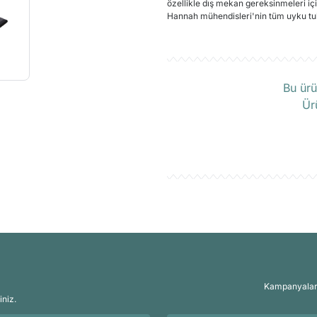
özellikle dış mekan gereksinmeleri iç
Hannah mühendisleri'nin tüm uyku tu
Ü
Bu ürü
Ür
Kampanyalar, 
iniz.