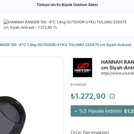
Türkiye'nin En Büyük Outdoor Sitesi
GER 150 -4°C 1,4kg OUTDOOR UYKU TULUMU 220X75 cm Siyah-Antrasit
HANNAH RANG
cm Siyah-Antr
https://www.youtu
₺1.339,90
₺1.272,90
+ %5 Havale İndirimi
₺1.
Ürün Seçenekleri