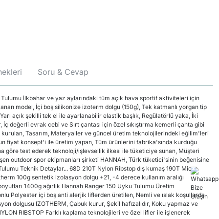
ekleri
Soru & Cevap
lumu İlkbahar ve yaz aylarındaki tüm açık hava sportif aktiviteleri için
lanan model, İçi boş silikonize izoterm dolgu (150g), Tek katmanlı yorgan tip
ı açık şekilli tek el ile ayarlanabilir elastik başlık, Regülatörlü yaka, İki
 İç değerli evrak cebi ve Sırt çantası için özel sıkıştırma kemerli çanta gibi
 kurulan, Tasarım, Materyaller ve güncel üretim teknolojilerindeki eğilim'leri
un fiyat konsept'i ile üretim yapan, Tüm ürünlerini fabrika'sında kurduğu
 göre test ederek teknoloji/işlevsellik ilkesi ile tüketiciye sunan, Müşteri
şen outdoor spor ekipmanları şirketi HANNAH, Türk tüketici'sinin beğenisine
ulumu Teknik Detaylar... 68D 210T Nylon Ribstop dış kumaş 190T Micro
herm 100g sentetik izolasyon dolgu +21, -4 derece kullanım aralığı
yutları 1400g ağırlık Hannah Ranger 150 Uyku Tulumu Üretim
u Polyester içi boş anti alerjik liflerden üretilen, Nemli ve ıslak koşullarda
lasyon dolgusu IZOTHERM, Çabuk kurur, Şekil hafızalıdır, Koku yapmaz ve
NYLON RIBSTOP Farklı kaplama teknolojileri ve özel lifler ile işlenerek