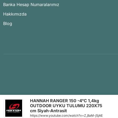
Banka Hesap Numaralarımız
Hakkımızda
Blog
HANNAH RANGER 150 -4°C 1,4kg
OUTDOOR UYKU TULUMU 220X75
cm Siyah-Antrasit
https://www.youtube.com/watch?v=Z_8aM-j5jAE