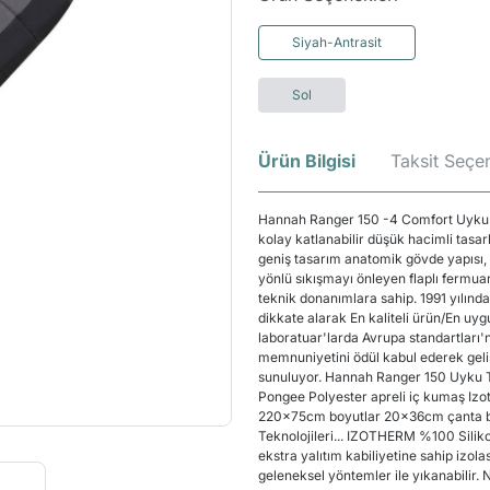
Siyah-Antrasit
Sol
Ürün Bilgisi
Taksit Seçen
Hannah Ranger 150 -4 Comfort Uyku Tu
kolay katlanabilir düşük hacimli tasar
geniş tasarım anatomik gövde yapısı, Yar
yönlü sıkışmayı önleyen flaplı fermuar,
teknik donanımlara sahip. 1991 yılında
dikkate alarak En kaliteli ürün/En uyg
laboratuar'larda Avrupa standartları'na
memnuniyetini ödül kabul ederek geli
sunuluyor. Hannah Ranger 150 Uyku T
Pongee Polyester apreli iç kumaş Izot
220x75cm boyutlar 20x36cm çanta bo
Teknolojileri... IZOTHERM %100 Silikonl
ekstra yalıtım kabiliyetine sahip izo
geleneksel yöntemler ile yıkanabilir. 