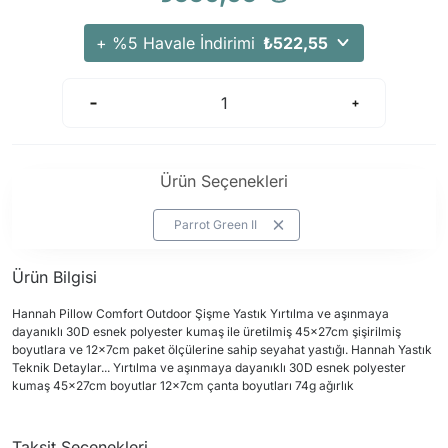
+ %5 Havale İndirimi
₺522,55
Ürün Seçenekleri
Parrot Green II
Ürün Bilgisi
Hannah Pillow Comfort Outdoor Şişme Yastık Yırtılma ve aşınmaya
dayanıklı 30D esnek polyester kumaş ile üretilmiş 45x27cm şişirilmiş
boyutlara ve 12x7cm paket ölçülerine sahip seyahat yastığı. Hannah Yastık
Teknik Detaylar... Yırtılma ve aşınmaya dayanıklı 30D esnek polyester
kumaş 45x27cm boyutlar 12x7cm çanta boyutları 74g ağırlık
Taksit Seçenekleri