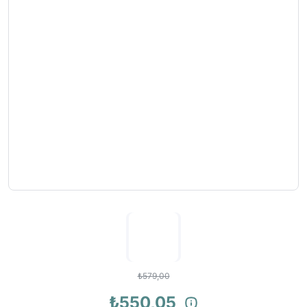
₺579,00
₺550,05