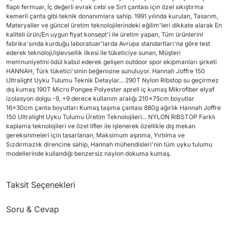
flaplı fermuar, İç değerli evrak cebi ve Sırt çantası için özel sıkıştırma
kemerli çanta gibi teknik donanımlara sahip. 1991 yılında kurulan, Tasarım,
Materyaller ve güncel üretim teknolojilerindeki eğilim'leri dikkate alarak En
kaliteli ürün/En uygun fiyat konsept'i ile üretim yapan, Tüm ürünlerini
fabrika'sında kurduğu laboratuar'larda Avrupa standartları'na göre test
ederek teknoloji/işlevsellik ilkesi ile tüketiciye sunan, Müşteri
memnuniyetini ödül kabul ederek gelişen outdoor spor ekipmanları şirketi
HANNAH, Türk tüketici'sinin beğenisine sunuluyor. Hannah Joffre 150
Ultralight Uyku Tulumu Teknik Detaylar... 290T Nylon Ribstop su geçirmez
dış kumaş 190T Micro Pongee Polyester apreli iç kumaş Mikrofiber elyaf
izolasyon dolgu -9, +9 derece kullanım aralığı 210x75cm boyutlar
16x30cm çanta boyutları Kumaş taşıma çantası 880g ağırlık Hannah Joffre
150 Ultralight Uyku Tulumu Üretim Teknolojileri... NYLON RIBSTOP Farklı
kaplama teknolojileri ve özel lifler ile işlenerek özellikle dış mekan
gereksinmeleri için tasarlanan, Maksimum aşınma, Yırtılma ve
Sızdırmazlık direncine sahip, Hannah mühendisleri'nin tüm uyku tulumu
modellerinde kullandığı benzersiz naylon dokuma kumaş.
Taksit Seçenekleri
Soru & Cevap