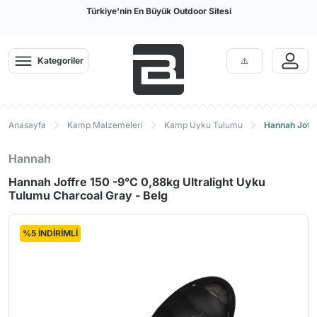
Türkiye'nin En Büyük Outdoor Sitesi
Kategoriler
Anasayfa
Kamp Malzemeleri
Kamp Uyku Tulumu
Hannah Joffr
Hannah
Hannah Joffre 150 -9°C 0,88kg Ultralight Uyku
Tulumu Charcoal Gray - Belg
%5 İNDİRİMLİ