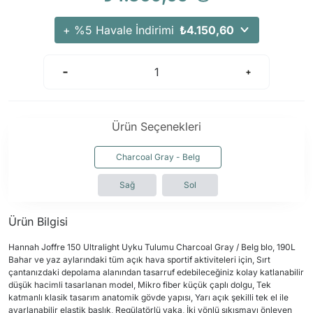
+ %5 Havale İndirimi
₺4.150,60
Ürün Seçenekleri
Charcoal Gray - Belg
Sağ
Sol
Ürün Bilgisi
Hannah Joffre 150 Ultralight Uyku Tulumu Charcoal Gray / Belg blo, 190L
Bahar ve yaz aylarındaki tüm açık hava sportif aktiviteleri için, Sırt
çantanızdaki depolama alanından tasarruf edebileceğiniz kolay katlanabilir
düşük hacimli tasarlanan model, Mikro fiber küçük çaplı dolgu, Tek
katmanlı klasik tasarım anatomik gövde yapısı, Yarı açık şekilli tek el ile
ayarlanabilir elastik başlık, Regülatörlü yaka, İki yönlü sıkışmayı önleyen