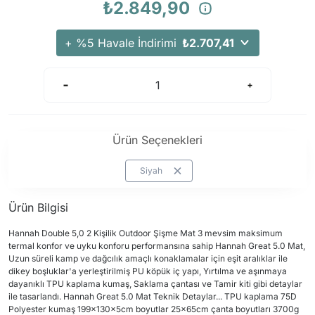
₺2.849,90
Arama Kurtarma Dronları
Arama Kurtarma Termal Kameraları
+ %5 Havale İndirimi
₺2.707,41
Arama Kurtarma Solunum Ekipmanları
Arama Kurtarma Sistemleri
Arama Kurtarma Bug Out Bag
Arama Kurtarma Eğitim Mankenleri
Ürün Seçenekleri
Arama Kurtarma Merdiveni
Arama Kurtarma İniş ve Emniyet Aletleri
Siyah
Arama Kurtarma Kiti
Ürün Bilgisi
Arama Kurtarma El Tipi Gpsler
Arama Kurtarma Uydu İletişim Cihazları
Hannah Double 5,0 2 Kişilik Outdoor Şişme Mat 3 mevsim maksimum
termal konfor ve uyku konforu performansına sahip Hannah Great 5.0 Mat,
Uzun süreli kamp ve dağcılık amaçlı konaklamalar için eşit aralıklar ile
dikey boşluklar'a yerleştirilmiş PU köpük iç yapı, Yırtılma ve aşınmaya
dayanıklı TPU kaplama kumaş, Saklama çantası ve Tamir kiti gibi detaylar
ile tasarlandı. Hannah Great 5.0 Mat Teknik Detaylar... TPU kaplama 75D
Polyester kumaş 199x130x5cm boyutlar 25x65cm çanta boyutları 3700g