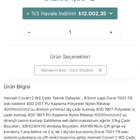
+ %5 Havale İndirimi
₺12.002,35
Ürün Seçenekleri
Mandarin Red - Dark Shadow
Ürün Bilgisi
Hannah Covert 2 WS Çadır Teknik Detaylar... 8.5mm çaplı Dural 7001-T6
askı sistemli 40D 210T PU Kaplama Polyester Nylon Ribstop
4000mm/cm2 su dirençli yırtılmaz dış çadır kumaşı 40D 190T Polyester iç
çadır kumaşı 40D 190T PU Kaplama Nylon Ribstop 10000mm/cm2 su
dirençli zemin kumaşı Sabitleme seti dahil maksimum ağırlık 3.1kg Çadır
Boyutları: 330X230X110 Ambalaj Boyutları: 45X16X16cm Çift girişli ve
koridorlu 1 ana bölme ve 2 iç'de 1 dış'tan kurulumlu Dural 7001-T6 askı
sistemli çubuklara ve çift renkli tasarıma sahip, Hannah Covert 2 WS Çadır,