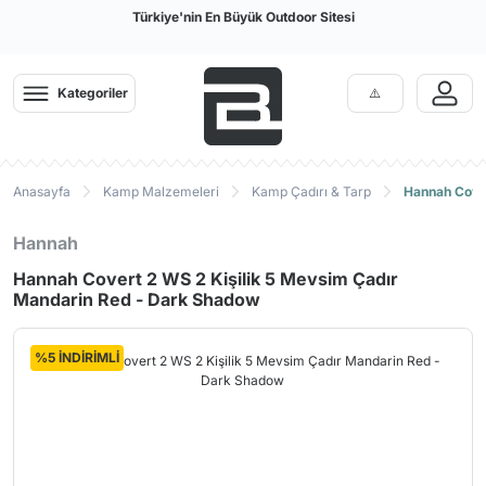
Türkiye'nin En Büyük Outdoor Sitesi
Kategoriler
Anasayfa
Kamp Malzemeleri
Kamp Çadırı & Tarp
Hannah Cover
Hannah
Hannah Covert 2 WS 2 Kişilik 5 Mevsim Çadır
Mandarin Red - Dark Shadow
%5 İNDİRİMLİ