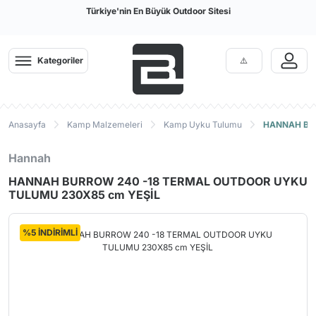
Türkiye'nin En Büyük Outdoor Sitesi
Kategoriler
Anasayfa
Kamp Malzemeleri
Kamp Uyku Tulumu
HANNAH BU
Hannah
HANNAH BURROW 240 -18 TERMAL OUTDOOR UYKU
TULUMU 230X85 cm YEŞİL
%5 İNDİRİMLİ