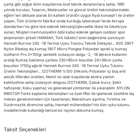
çanta gibi soğuk iklim koşullarına özel teknik donanımlara sahip. 1991
yılında kurulan, Tasarım, Materyaller ve güncel üretim teknolojilerindeki
eğilim'leri dikkate alarak En kaliteli ürün/En uygun fiyat konsept'i ile üretim
yapan, Tüm ürünlerini fabrika'sında kurduğu laboratuar'larda Avrupa
standartları'na göre test ederek teknoloji/işlevsellik ilkesi ile tüketiciye
sunan, Müşteri memnuniyetini ödül kabul ederek gelişen outdoor spor
ekipmanları şirketi HANNAH, Türk tüketici'sinin beğenisine sunuluyor.
Hannah Burrow 240 -18 Termal Uyku Tulumu Teknik Detaylar... 40D 290T
Nylon Ribstop dış kumaş 190T Micro Pongee Polyester apreli iç kumaş
Izotherm Pro 2x150gr sentetik izolasyon dolgu -2, -18 derece kullanım
aralığı Kumaş Saklama çantası 230x85cm boyutlar 24x36cm çanta
boyutları 1750g ağırlık Hannah Burrow 240 -18 Termal Uyku Tulumu
Üretim Teknolojileri... IZOTHERM %100 Silikonlu Polyester içi boş anti
alerjik liflerden üretilen, Nemli ve ıslak koşullarda ekstra yalıtım
kabiliyetine sahip izolasyon dolgusu IZOTHERM, Çabuk kurur, Şekil
hafızalıdır, Koku yapmaz ve geleneksel yöntemler ile yıkanabilir. NYLON
RIBSTOP Farklı kaplama teknolojileri ve özel lifler ile işlenerek özellikle dış
mekan gereksinmeleri için tasarlanan, Maksimum aşınma, Yırtılma ve
Sızdırmazlık direncine sahip, Hannah mühendisleri'nin tüm uyku tulumu
modellerinde kullandığı benzersiz naylon dokuma kumaş.
Taksit Seçenekleri