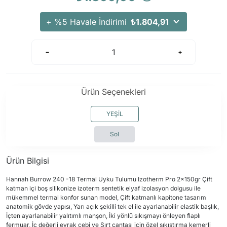
+ %5 Havale İndirimi
₺1.804,91
Ürün Seçenekleri
YEŞİL
Sol
Ürün Bilgisi
Hannah Burrow 240 -18 Termal Uyku Tulumu Izotherm Pro 2x150gr Çift
katman içi boş silikonize izoterm sentetik elyaf izolasyon dolgusu ile
mükemmel termal konfor sunan model, Çift katmanlı kapitone tasarım
anatomik gövde yapısı, Yarı açık şekilli tek el ile ayarlanabilir elastik başlık,
İçten ayarlanabilir yalıtımlı manşon, İki yönlü sıkışmayı önleyen flaplı
fermuar, İç değerli evrak cebi ve Sırt çantası için özel sıkıştırma kemerli