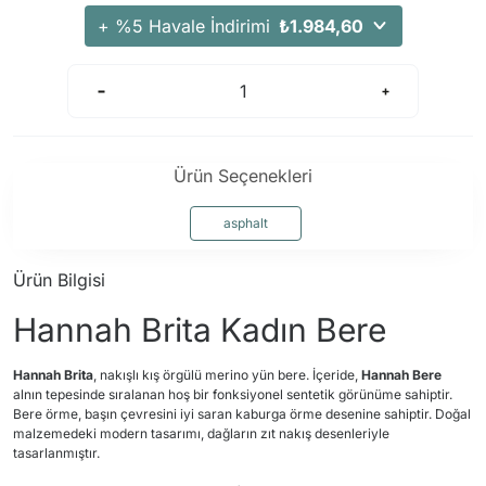
+ %5 Havale İndirimi
₺1.984,60
Ürün Seçenekleri
asphalt
Ürün Bilgisi
Hannah Brita Kadın Bere
Hannah Brita
, nakışlı kış örgülü merino yün bere. İçeride,
Hannah Bere
alnın tepesinde sıralanan hoş bir fonksiyonel sentetik görünüme sahiptir.
Bere örme, başın çevresini iyi saran kaburga örme desenine sahiptir. Doğal
malzemedeki modern tasarımı, dağların zıt nakış desenleriyle
tasarlanmıştır.