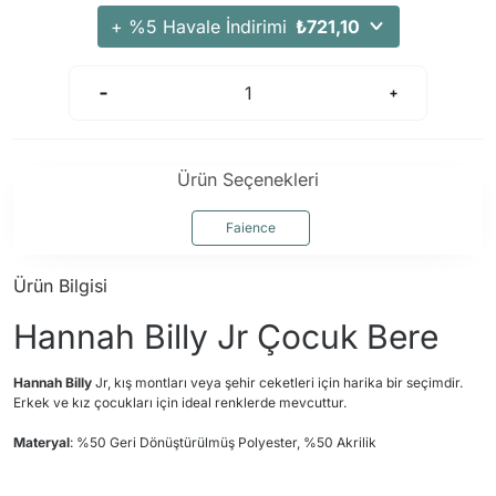
Arama Kurtarma Dronları
+ %5 Havale İndirimi
₺721,10
Arama Kurtarma Termal Kameraları
Arama Kurtarma Solunum Ekipmanları
Arama Kurtarma Sistemleri
Arama Kurtarma Bug Out Bag
Ürün Seçenekleri
Arama Kurtarma Eğitim Mankenleri
Arama Kurtarma Merdiveni
Faience
Arama Kurtarma İniş ve Emniyet Aletleri
Ürün Bilgisi
Arama Kurtarma Kiti
Hannah Billy Jr Çocuk Bere
Arama Kurtarma El Tipi Gpsler
Arama Kurtarma Uydu İletişim Cihazları
Hannah Billy
Jr, kış montları veya şehir ceketleri için harika bir seçimdir.
Erkek ve kız çocukları için ideal renklerde mevcuttur.
Materyal
: %50 Geri Dönüştürülmüş Polyester, %50 Akrilik