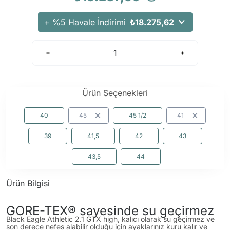
Arama Kurtarma Dronları
+ %5 Havale İndirimi
₺18.275,62
Arama Kurtarma Termal Kameraları
Arama Kurtarma Solunum Ekipmanları
Arama Kurtarma Sistemleri
Arama Kurtarma Bug Out Bag
Arama Kurtarma Eğitim Mankenleri
Ürün Seçenekleri
Arama Kurtarma Merdiveni
40
45
45 1/2
41
Arama Kurtarma İniş ve Emniyet Aletleri
Arama Kurtarma Kiti
39
41,5
42
43
Arama Kurtarma El Tipi Gpsler
43,5
44
Arama Kurtarma Uydu İletişim Cihazları
Ürün Bilgisi
GORE-TEX® sayesinde su geçirmez
Black Eagle Athletic 2.1 GTX high, kalıcı olarak su geçirmez ve
son derece nefes alabilir olduğu için ayaklarınız kuru kalır ve