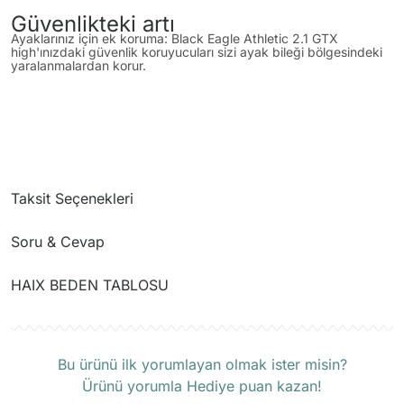
Güvenlikteki artı
Ayaklarınız için ek koruma: Black Eagle Athletic 2.1 GTX
high'ınızdaki güvenlik koruyucuları sizi ayak bileği bölgesindeki
yaralanmalardan korur.
Taksit Seçenekleri
Soru & Cevap
HAIX BEDEN TABLOSU
Ürün hakkında henüz soru sorulmamış.
Soru Sor
Bu ürünü ilk yorumlayan olmak ister misin?
Ürünü yorumla Hediye puan kazan!