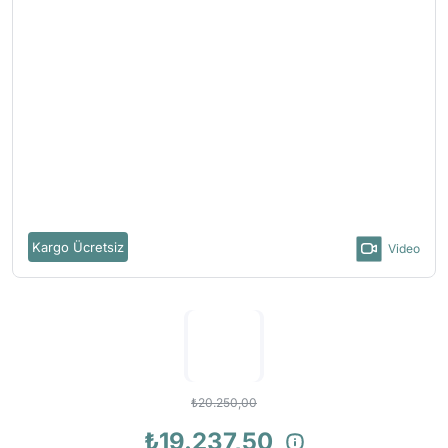
Kargo Ücretsiz
Video
₺20.250,00
₺19.237,50