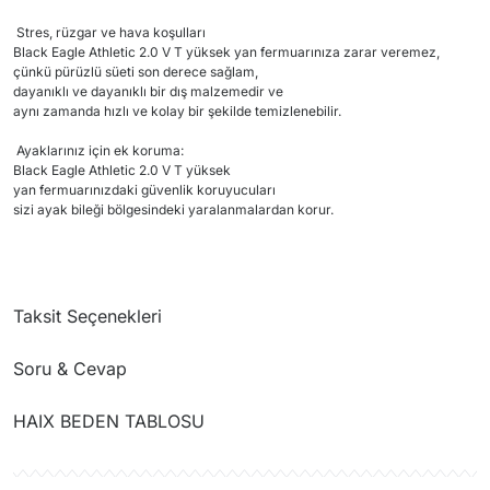
Stres, rüzgar ve hava koşulları
Black Eagle Athletic 2.0 V T yüksek yan fermuarınıza zarar veremez,
çünkü pürüzlü süeti son derece sağlam,
dayanıklı ve dayanıklı bir dış malzemedir ve
aynı zamanda hızlı ve kolay bir şekilde temizlenebilir.
Ayaklarınız için ek koruma:
Black Eagle Athletic 2.0 V T yüksek
yan fermuarınızdaki güvenlik koruyucuları
sizi ayak bileği bölgesindeki yaralanmalardan korur.
Taksit Seçenekleri
Soru & Cevap
HAIX BEDEN TABLOSU
Ürün hakkında henüz soru sorulmamış.