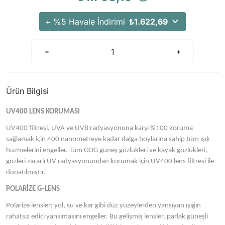
Arama Kurtarma Dronları
+ %5 Havale İndirimi
₺1.622,69
Arama Kurtarma Termal Kameraları
Arama Kurtarma Solunum Ekipmanları
Arama Kurtarma Sistemleri
Arama Kurtarma Bug Out Bag
Arama Kurtarma Eğitim Mankenleri
Ürün Bilgisi
Arama Kurtarma Merdiveni
UV400 LENS KORUMASI
Arama Kurtarma İniş ve Emniyet Aletleri
UV400 filtresi, UVA ve UVB radyasyonuna karşı %100 koruma
Arama Kurtarma Kiti
sağlamak için 400 nanometreye kadar dalga boylarına sahip tüm ışık
Arama Kurtarma El Tipi Gpsler
hüzmelerini engeller. Tüm GOG güneş gözlükleri ve kayak gözlükleri,
gözleri zararlı UV radyasyonundan korumak için UV400 lens filtresi ile
Arama Kurtarma Uydu İletişim Cihazları
donatılmıştır.
POLARİZE G-LENS
Polarize lensler; yol, su ve kar gibi düz yüzeylerden yansıyan ışığın
rahatsız edici yansımasını engeller. Bu gelişmiş lensler, parlak güneşli