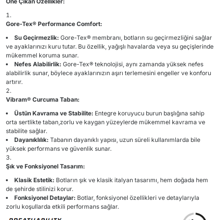
Öne Çıkan Özellikler:
Gore-Tex® Performance Comfort:
Su Geçirmezlik:
Gore-Tex® membranı, botların su geçirmezliğini sağlar
ve ayaklarınızı kuru tutar. Bu özellik, yağışlı havalarda veya su geçişlerinde
mükemmel koruma sunar.
Nefes Alabilirlik:
Gore-Tex® teknolojisi, aynı zamanda yüksek nefes
alabilirlik sunar, böylece ayaklarınızın aşırı terlemesini engeller ve konforu
artırır.
Vibram® Curcuma Taban:
Üstün Kavrama ve Stabilite:
Entegre koruyucu burun başlığına sahip
orta sertlikte taban,zorlu ve kaygan yüzeylerde mükemmel kavrama ve
stabilite sağlar.
Dayanıklılık:
Tabanın dayanıklı yapısı, uzun süreli kullanımlarda bile
yüksek performans ve güvenlik sunar.
Şık ve Fonksiyonel Tasarım:
Klasik Estetik:
Botların şık ve klasik italyan tasarımı, hem doğada hem
de şehirde stilinizi korur.
Fonksiyonel Detaylar:
Botlar, fonksiyonel özellikleri ve detaylarıyla
zorlu koşullarda etkili performans sağlar.