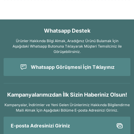
Bunun yerine, şüpheye düşüldüğünde, yarım numara veya hatta bir
numara daha büyük ayakkabılar satın alınması ve özellikle kış aylarında
daha fazla çorap giyilerek kullanılması tavsiye edilir.
Whatsapp Destek
Ürünler Hakkında Bilgi Almak, Aradığınız Ürünü Bulamak İçin
Aşağıdaki Whatsapp Butonuna Tıklayarak Müşteri Temsilciniz ile
Görüşebilirsiniz.
Whatsapp Görüşmesi İçin Tıklayınız
Kampanyalarımızdan İlk Sizin Haberiniz Olsun!
Kampanyalar, İndirimler ve Yeni Gelen Ürünlerimiz Hakkında Bilgilendirme
Maili Almak İçin
Aşağıdaki Bölüme E-posta Adresinizi Giriniz.