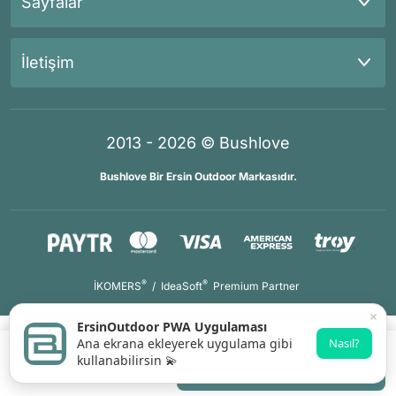
Sayfalar
İletişim
2013 - 2026 © Bushlove
Bushlove Bir Ersin Outdoor Markasıdır.
®
®
İKOMERS
/
IdeaSoft
Premium Partner
×
ErsinOutdoor PWA Uygulaması
Ana ekrana ekleyerek uygulama gibi
Nasıl?
kullanabilirsin 💫
Sepete Ekle
Whatsapp Destek