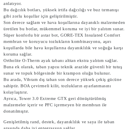
anlatıyor.
Bu dağcılık botları, yüksek irtifa dağcılığı ve buz tırmanışı
gibi zorlu koşullar için geliştirilmiştir.
Son derece sağlam ve hava koşullarına dayanıklı malzemeden
üretilen bu botlar, mükemmel koruma ve iyi bir yalıtım sunar.
Süper konforlu bir astar bot, GORE-TEX Insulated Comfort
membran ve koruyucu tozlukların kombinasyonu, aşırı
koşullarda bile hava koşullarına dayanıklılık ve soğuğa karşı
koruma sağlar.
Ortholite O-Therm ayak tabanı alttan ekstra yalıtım sağlar.
Buna ek olarak, taban yapısı teknik arazide güvenli bir tutuş
sunar ve topuk bölgesinde bir krampon oluğu bulunur.
Bu arada, Vibram dış taban son derece yüksek çekiş gücüne
sahiptir. BOA çevirmeli kilit, tozlukların ayarlanmasını
kolaylaştırır.
Ayrıca, Tower 3.0 Extreme GTX geri dönüştürülmüş
malzemeler içerir ve PFC içermeyen bir membran ile
donatılmıştır.
Genişletilmiş rand, destek, dayanıklılık ve saya ile taban
arasında daha iyi entegrasyon sağlar.