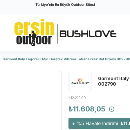
Türkiye'nin En Büyük Outdoor Sitesi
Garmont Italy Lagorai II Mid Goretex Vibram Taban Erkek Bot Brown 00279
Garmont Italy
002790
₺12.219,00
₺11.608,05
+ %5 Havale İndirimi
₺11.