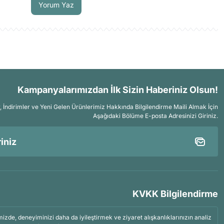
Yorum Yaz
 yarım numara veya hatta bir numara daha büyük ayakkabılar satın alınması
orap giyilerek kullanılması tavsiye edilir.
Kampanyalarımızdan İlk Sizin Haberiniz Olsun!
İndirimler ve Yeni Gelen Ürünlerimiz Hakkında Bilgilendirme Maili Almak İçin
Aşağıdaki Bölüme E-posta Adresinizi Giriniz.
KVKK Bilgilendirme
mizde, deneyiminizi daha da iyileştirmek ve ziyaret alışkanlıklarınızın analiz