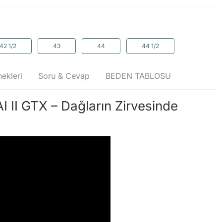
42 1/2
43
44
44 1/2
ekleri
Soru & Cevap
BEDEN TABLOSU
II GTX – Dağların Zirvesinde