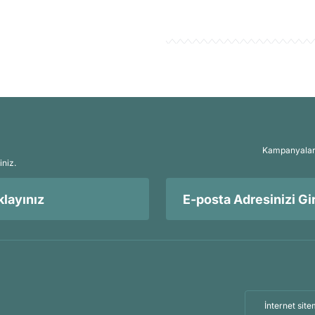
içindeki basıncı arttırır.
Bunun yerine, şüpheye düşüldüğünde,
ve özellikle kış aylarında daha fazla ç
Kampanyalar, 
iniz.
layınız
İnternet site