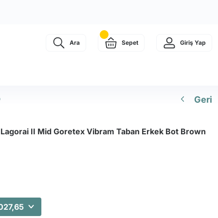
Ara
Sepet
Giriş Yap
Geri
0
 Lagorai II Mid Goretex Vibram Taban Erkek Bot Brown
027,65