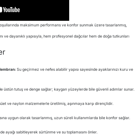
koşullarında maksimum performans ve konfor sunmak üzere tasarlanmış,
ı ve dayanıklı yapısıyla, hem profesyonel dağcılar hem de doğa tutkunları
er
Membran:
Su geçirmez ve nefes alabilir yapısı sayesinde ayaklarınızı kuru ve
e üstün tutuş ve denge sağlar; kaygan yüzeylerde bile güvenli adımlar sunar.
süet ve naylon malzemelerle üretilmiş, aşınmaya karşı dirençlidir.
sına uygun olarak tasarlanmış, uzun süreli kullanımlarda bile konfor sağlar.
de ayağı sabitleyerek sürtünme ve su toplamasını önler.