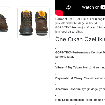
Garmont LAGORAI II GTX, zorlu dağ 
yüksek bilekli bir dağcılık botudur.
GORE-TEX® teknolojisi, Vibram® taban
için ideal bir tercihtir.
Öne Çıkan Özellikl
GORE-TEX® Performance Comfort 
konforlu tutar.
Vibram® Dış Taban:
Her türlü zemind
Dayanıklı Üst Yüzey:
Yüksek kaliteli 
Anatomik Tasarım:
Ayağın doğal yapı
Heel Lock Teknolojisi:
Topuk bölgesin