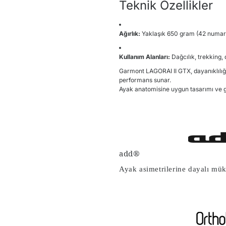
Teknik Özellikler
Ağırlık:
Yaklaşık 650 gram (42 numara
Kullanım Alanları:
Dağcılık, trekking,
Garmont LAGORAI II GTX, dayanıklılığı,
performans sunar.
Ayak anatomisine uygun tasarımı ve g
add®
Ayak asimetrilerine dayalı m