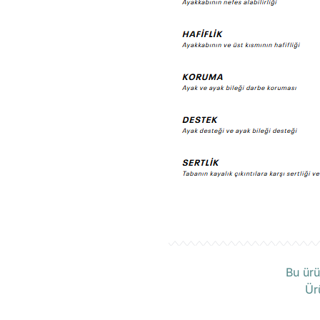
Numara Tercihinde Dikkat Edilmesi 
Ayağınızın ayakkabının içine iyi otur
Ü
olmalı, parmaklar ile ayakkabının ucu
Bu ürü
Ayakkabıyı ayakta deneyin, esnekliğini
seviyesinde.
Ür
Sıklıkla ayağa çok yapışan botlar sat
tehlikeye atar, ayağın bildiği gibi, 