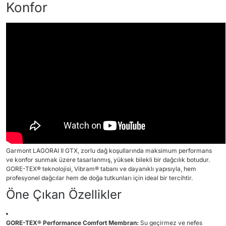
Konfor
Garmont LAGORAI II GTX, zorlu dağ koşullarında maksimum performans
ve konfor sunmak üzere tasarlanmış, yüksek bilekli bir dağcılık botudur.
GORE-TEX® teknolojisi, Vibram® tabanı ve dayanıklı yapısıyla, hem
profesyonel dağcılar hem de doğa tutkunları için ideal bir tercihtir.
Öne Çıkan Özellikler
GORE-TEX® Performance Comfort Membran:
Su geçirmez ve nefes