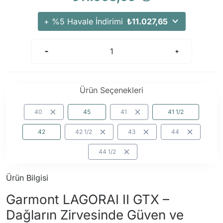
+ %5 Havale İndirimi
₺11.027,65
Ürün Seçenekleri
40
45
41
41 1/2
42
42 1/2
43
44
44 1/2
Ürün Bilgisi
Garmont LAGORAI II GTX –
Dağların Zirvesinde Güven ve