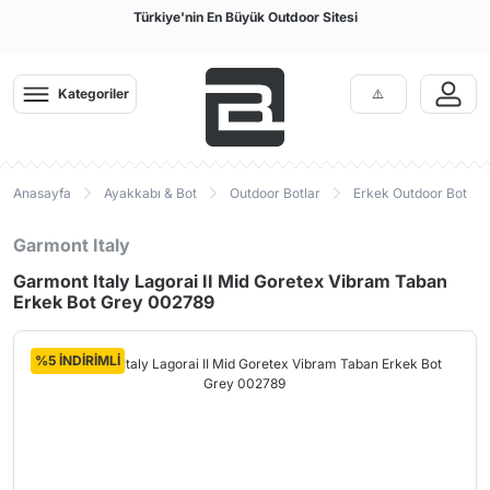
Türkiye'nin En Büyük Outdoor Sitesi
Kategoriler
Anasayfa
Ayakkabı & Bot
Outdoor Botlar
Erkek Outdoor Bot
Garmont Italy
Garmont Italy Lagorai II Mid Goretex Vibram Taban
Erkek Bot Grey 002789
%5 İNDİRİMLİ