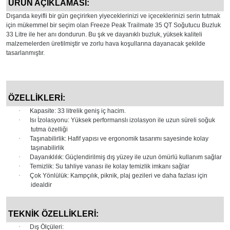
ÜRÜN AÇIKLAMASI:
Dışarıda keyifli bir gün geçirirken yiyeceklerinizi ve içeceklerinizi serin tutmak
için mükemmel bir seçim olan Freeze Peak Trailmate 35 QT Soğutucu Buzluk
33 Litre ile her anı dondurun. Bu şık ve dayanıklı buzluk, yüksek kaliteli
malzemelerden üretilmiştir ve zorlu hava koşullarına dayanacak şekilde
tasarlanmıştır.
ÖZELLİKLERİ:
·
Kapasite: 33 litrelik geniş iç hacim.
·
Isı İzolasyonu: Yüksek performanslı izolasyon ile uzun süreli soğuk
tutma özelliği
·
Taşınabilirlik: Hafif yapısı ve ergonomik tasarımı sayesinde kolay
taşınabilirlik
·
Dayanıklılık: Güçlendirilmiş dış yüzey ile uzun ömürlü kullanım sağlar
·
Temizlik: Su tahliye vanası ile kolay temizlik imkanı sağlar
·
Çok Yönlülük: Kampçılık, piknik, plaj gezileri ve daha fazlası için
idealdir
TEKNİK ÖZELLİKLERİ:
·
Dış Ölçüleri: