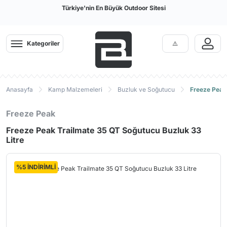
Türkiye'nin En Büyük Outdoor Sitesi
Kategoriler
Anasayfa
Kamp Malzemeleri
Buzluk ve Soğutucu
Freeze Peak 
Freeze Peak
Freeze Peak Trailmate 35 QT Soğutucu Buzluk 33
Litre
%5 İNDİRİMLİ