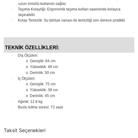
uzun ömürlü kullanım sağlar.
·
Taşıma Kolaylığı: Ergonomik taşıma kolları sayesinde kolayca
taşınabilir.
·
Kolay Temizlik: Su tahliye vanası ile temizliği son derece pratiktir.
TEKNİK ÖZELLİKLERİ:
·
Dış Ölçüleri:
Genişlik: 84 cm
o
Yükseklik: 49 cm
o
Derinlik: 50 cm
o
·
İç Ölçüleri:
Genişlik: 75 cm
o
Yükseklik: 38 cm
o
Derinlik: 45 cm
o
·
Ağırlık: 12.6 kg
·
Buzlu tutma süresi: 72 saat
Taksit Seçenekleri