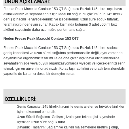
ÜRÜN AÇIKLAMASI:
Freeze Peak Maxcold Contour 153 QT Soğutucu Buzluk 145 Litre, açık hava
etkinlikleriniz ve seyahatleriniz için ideal bir soğutucu çözümüdür. 145 litrelik
geniş iç hacmi ile yiyeceklerinizi ve içeceklerinizi uzun süre soğuk tutarak,
ferahlatıcı bir deneyim sunar. Kapak kısmında bulunun 3 adet 500 ml buz
aküleri sayesinde daha uzun süre performans sağlar.
Neden Freeze Peak Maxcold Contour 153 QT?
Freeze Peak Maxcold Contour 153 QT Soğutucu Buzluk 145 Litre, sadece
geniş kapasitesi ve uzun süreli soğutma performansı ile değil, aynı zamanda
dayanıklı ve ergonomik tasarımı ile de öne çıkar. Açık hava etkinliklerinizde,
seyahatlerinizde veya büyük organizasyonlarda yiyecek ve içeceklerinizi serin
tutmak için en güvenilir ortağınızdır. Kolay taşınabilirliği ve pratik temizlenebilir
yapısı ile de kullanıcı dostu bir deneyim sunar.
ÖZELLİKLERİ:
·
Geniş Kapasite: 145 litrelik hacmi ile geniş aileler ve büyük etkinlikler
için mükemmel bir tercih.
·
Uzun Süreli Soğutma: Gelişmiş izolasyon teknolojisi sayesinde
içerikleri uzun süre soğuk tutar.
·
Dayanıklı Tasarım: Sağlam ve kaliteli malzemelerle üretilmiş olup,