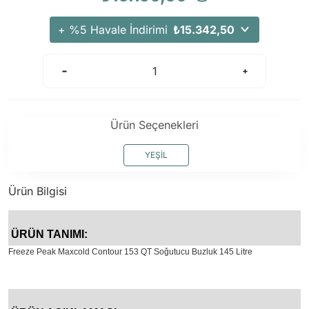
Arama Kurtarma Dronları
+ %5 Havale İndirimi
₺15.342,50
Arama Kurtarma Termal Kameraları
Arama Kurtarma Solunum Ekipmanları
Arama Kurtarma Sistemleri
Arama Kurtarma Bug Out Bag
Arama Kurtarma Eğitim Mankenleri
Ürün Seçenekleri
Arama Kurtarma Merdiveni
YEŞİL
Arama Kurtarma İniş ve Emniyet Aletleri
Arama Kurtarma Kiti
Ürün Bilgisi
Arama Kurtarma El Tipi Gpsler
Arama Kurtarma Uydu İletişim Cihazları
ÜRÜN TANIMI:
Freeze Peak Maxcold Contour 153 QT Soğutucu Buzluk 145 Litre