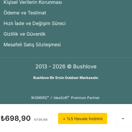
Kişisel Verilerin Korunması
Ödeme ve Teslimat
Hızlı İade ve Değişim Süreci
Gizlilik ve Güvenlik
Mesafeli Satış Sözleşmesi
2013 - 2026 © Bushlove
Bushlove Bir Ersin Outdoor Markasıdır.
®
®
İKOMERS
/
IdeaSoft
Premium Partner
₺698,90
+ %5 Havale İndirimi
₺735,68