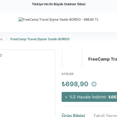
Türkiye'nin En Büyük Outdoor Sitesi
ık
FreeCamp Travel Şişme Yastık-BORDO
FreeCamp Tra
₺735,68
₺698,90
+ %5 Havale İndirimi
₺66
Ürün Bilgisi
Taksit Seçen