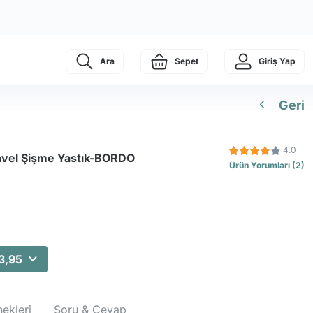
Ara
Sepet
Giriş Yap
Geri
4.0
vel Şişme Yastık-BORDO
Ürün Yorumları (2)
3,95
ekleri
Soru & Cevap