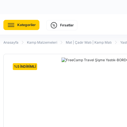
Kategoriler
Fırsatlar
Anasayfa
Kamp Malzemeleri
Mat | Çadır Matı | Kamp Matı
Yast
%5 İNDİRİMLİ