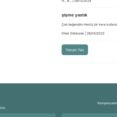
H... B... | 06/12/2024
şişme yastık
Çok beğendim.Henüz bir kere kullandım
Dilek Gökbulak | 26/04/2023
Yorum Yaz
Kampanyalar, 
iniz.