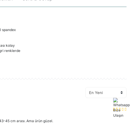
10 spandex
ması kolay
gri renklerde
rün hakkında henüz soru sorulmamış.
Soru Sor
 43-45 cm arası. Ama ürün güzel.