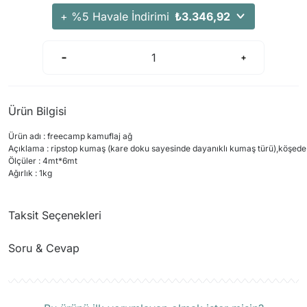
Arama Kurtarma Dronları
+ %5 Havale İndirimi
₺3.346,92
Arama Kurtarma Termal Kameraları
Arama Kurtarma Solunum Ekipmanları
Arama Kurtarma Sistemleri
Arama Kurtarma Bug Out Bag
Ürün Bilgisi
Arama Kurtarma Eğitim Mankenleri
Ürün adı : freecamp kamuflaj ağ
Arama Kurtarma Merdiveni
Açıklama : ripstop kumaş (kare doku sayesinde dayanıklı kumaş türü),köşede 
Arama Kurtarma İniş ve Emniyet Aletleri
Ölçüler : 4mt*6mt
Ağırlık : 1kg
Arama Kurtarma Kiti
Arama Kurtarma El Tipi Gpsler
Taksit Seçenekleri
Arama Kurtarma Uydu İletişim Cihazları
Soru & Cevap
Ürün hakkında henüz soru sorulmamış.