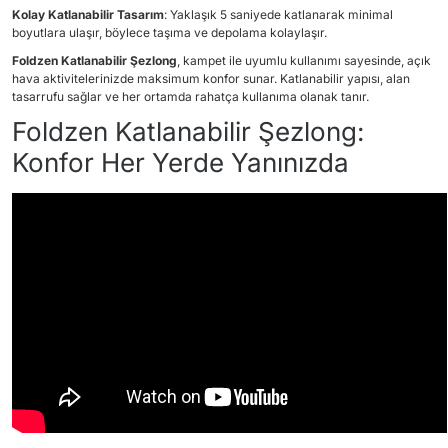
Kolay Katlanabilir Tasarım
:
Yaklaşık 5 saniyede katlanarak minimal
boyutlara ulaşır, böylece taşıma ve depolama kolaylaşır.
Foldzen Katlanabilir Şezlong
, kampet ile uyumlu kullanımı sayesinde, açık
hava aktivitelerinizde maksimum konfor sunar.
Katlanabilir yapısı, alan
tasarrufu sağlar ve her ortamda rahatça kullanıma olanak tanır.
Foldzen Katlanabilir Şezlong:
Konfor Her Yerde Yanınızda