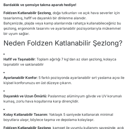
Bardaklık ve şemsiye takma aparatı hediye!
Foldzen Katlanabilir Şezlong
, doğa tutkunları ve açık hava severler için
tasarlanmış, hafif ve dayanıklı bir dinlenme alanıdır.
Bahçenizde, plajda veya kamp alanlarında rahatça kullanabileceğiniz bu
şezlong, ergonomik tasarımı ve ayarlanabilir pozisyonlarıyla mükemmel
bir uyum sağlar.
Neden Foldzen Katlanabilir Şezlong?
Hafif ve Taşınabilir
:
Toplam ağırlığı 7 kg'dan az olan şezlong, kolayca
taşınabilir ve saklanabilir
Ayarlanabilir Konfor
:
5 farklı pozisyonda ayarlanabilir sırt yaslama açısı ile
kişisel konforunuzu en üst düzeye çıkarın.
Dayanıklı ve Uzun Ömürlü
:
Paslanmaz alüminyum gövde ve UV korumalı
kumaş, zorlu hava koşullarına karşı dirençlidir.
Kolay Katlanabilir Tasarım
:
Yaklaşık 5 saniyede katlanarak minimal
boyutlara ulaşır, böylece taşıma ve depolama kolaylaşır.
Foldzen Katlanabilir Şezlong
, kampet ile uyumlu kullanımı sayesinde, açık