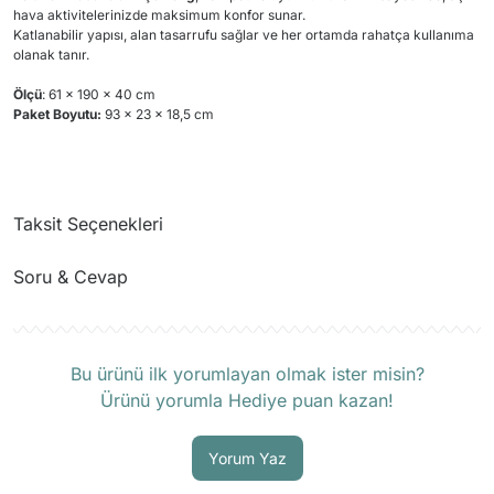
hava aktivitelerinizde maksimum konfor sunar.
Katlanabilir yapısı, alan tasarrufu sağlar ve her ortamda rahatça kullanıma
olanak tanır.
Ölçü
: 61 x 190 x 40 cm
Paket Boyutu:
93 x 23 x 18,5 cm
Taksit Seçenekleri
Soru & Cevap
Ürün hakkında henüz soru sorulmamış.
Bu ürünü ilk yorumlayan olmak ister misin?
Ürünü yorumla Hediye puan kazan!
Soru Sor
Yorum Yaz