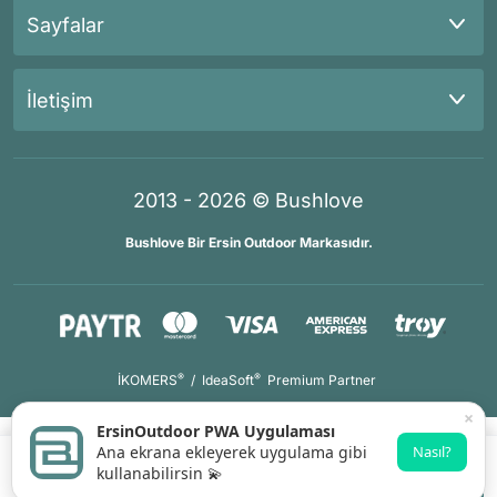
Sayfalar
İletişim
2013 - 2026 © Bushlove
Bushlove Bir Ersin Outdoor Markasıdır.
®
®
İKOMERS
/
IdeaSoft
Premium Partner
×
ErsinOutdoor PWA Uygulaması
Ana ekrana ekleyerek uygulama gibi
Nasıl?
kullanabilirsin 💫
Sepete Ekle
Whatsapp Destek