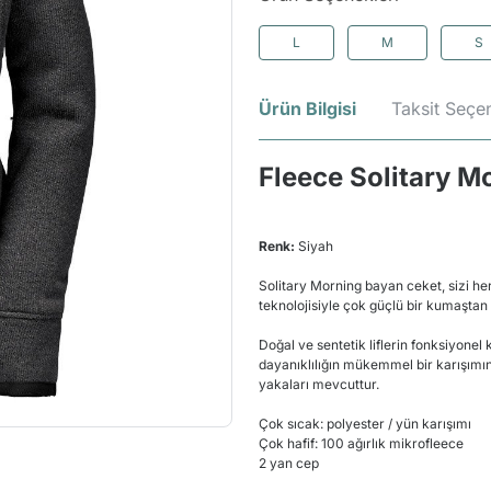
L
M
S
Ürün Bilgisi
Taksit Seçen
Fleece Solitary M
Renk:
Siyah
Solitary Morning bayan ceket, sizi her
teknolojisiyle çok güçlü bir kumaştan 
Doğal ve sentetik liflerin fonksiyonel
dayanıklılığın mükemmel bir karışımın
yakaları mevcuttur.
Çok sıcak: polyester / yün karışımı
Çok hafif: 100 ağırlık mikrofleece
2 yan cep