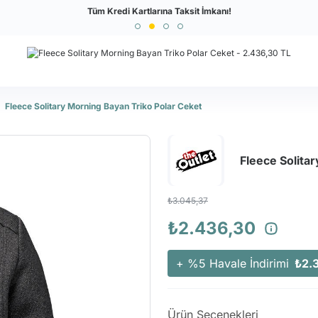
Türkiye'nin En Büyük Outdoor Sitesi
Tüm Kredi Kartlarına Taksit İmkanı!
Fleece Solitary Morning Bayan Triko Polar Ceket
Fleece Solita
₺3.045,37
₺2.436,30
+ %5 Havale İndirimi
₺2.
Ürün Seçenekleri