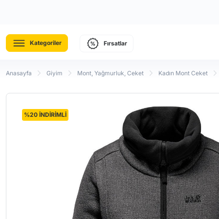
Kategoriler
Fırsatlar
Anasayfa
Giyim
Mont, Yağmurluk, Ceket
Kadın Mont Ceket
%20 İNDİRİMLİ