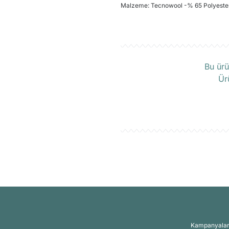
Malzeme: Tecnowool -% 65 Polyester
Ü
Bu ürü
Ür
Kampanyalar, 