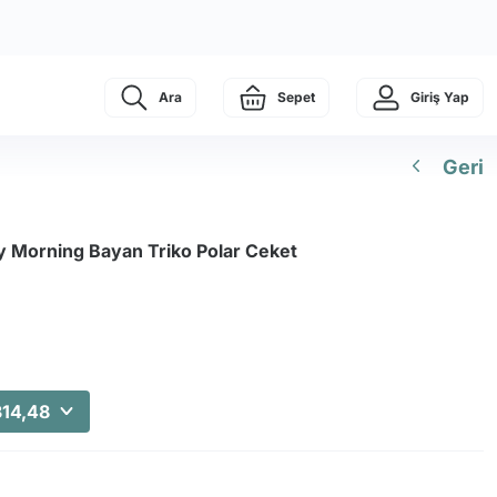
Ara
Sepet
Giriş Yap
Geri
ry Morning Bayan Triko Polar Ceket
314,48