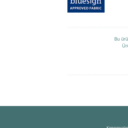
Ü
Bu ürü
Ür
Kampanyalar, 