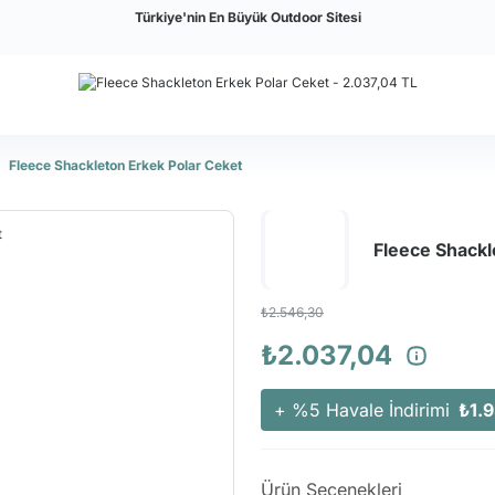
Türkiye'nin En Büyük Outdoor Sitesi
Fleece Shackleton Erkek Polar Ceket
Fleece Shackl
₺2.546,30
₺2.037,04
+ %5 Havale İndirimi
₺1.9
Ürün Seçenekleri