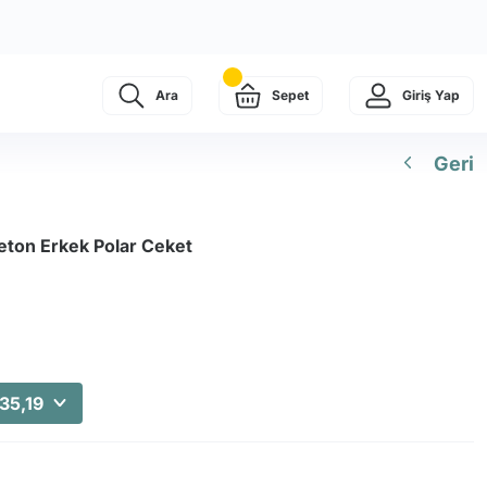
Ara
Sepet
Giriş Yap
Geri
eton Erkek Polar Ceket
35,19