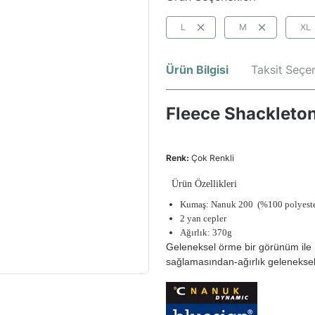
L
M
XL
Ürün Bilgisi
Taksit Seçen
Fleece Shackleton
Renk:
Çok Renkli
Ürün Özellikleri
Kumaş:
Nanuk 200
(%100 polyeste
2 yan cepler
Ağırlık: 370g
Geleneksel örme bir görünüm ile 
sağlamasından-ağırlık geleneksel 