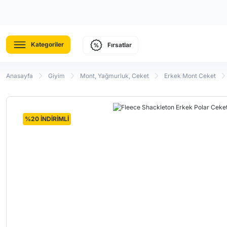
Kategoriler
Fırsatlar
Anasayfa
Giyim
Mont, Yağmurluk, Ceket
Erkek Mont Ceket
%20 İNDİRİMLİ