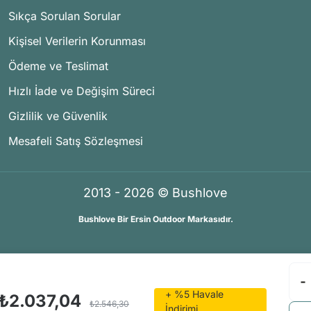
Sıkça Sorulan Sorular
Kişisel Verilerin Korunması
Ödeme ve Teslimat
Hızlı İade ve Değişim Süreci
Gizlilik ve Güvenlik
Mesafeli Satış Sözleşmesi
2013 - 2026 © Bushlove
Bushlove Bir Ersin Outdoor Markasıdır.
®
®
İKOMERS
/
IdeaSoft
Premium Partner
+ %5 Havale
₺2.037,04
₺2.546,30
İndirimi