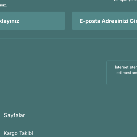
iniz.
layınız
İnternet site
edilmesi am
Sayfalar
Kargo Takibi