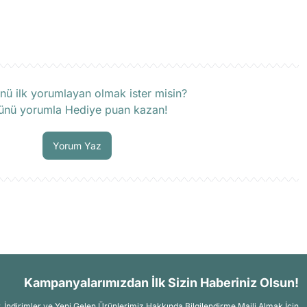
rün hakkında henüz soru sorulmamış.
nü ilk yorumlayan olmak ister misin?
ünü yorumla Hediye puan kazan!
Soru Sor
Yorum Yaz
Kampanyalarımızdan İlk Sizin Haberiniz Olsun!
İndirimler ve Yeni Gelen Ürünlerimiz Hakkında Bilgilendirme Maili Almak İçin