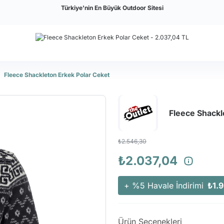
Türkiye'nin En Büyük Outdoor Sitesi
Fleece Shackleton Erkek Polar Ceket
Fleece Shackl
₺2.546,30
₺2.037,04
+ %5 Havale İndirimi
₺1.9
Ürün Seçenekleri