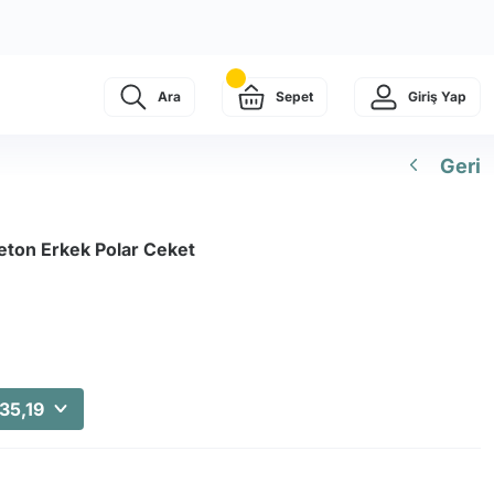
Ara
Sepet
Giriş Yap
Geri
eton Erkek Polar Ceket
35,19