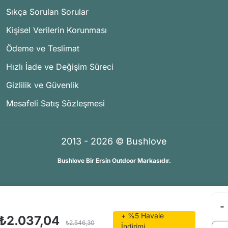
Sıkça Sorulan Sorular
Kişisel Verilerin Korunması
Ödeme ve Teslimat
Hızlı İade ve Değişim Süreci
Gizlilik ve Güvenlik
Mesafeli Satış Sözleşmesi
2013 - 2026 © Bushlove
Bushlove Bir Ersin Outdoor Markasıdır.
®
®
İKOMERS
/
IdeaSoft
Premium Partner
+ %5 Havale
₺2.037,04
₺2.546,30
İndirimi