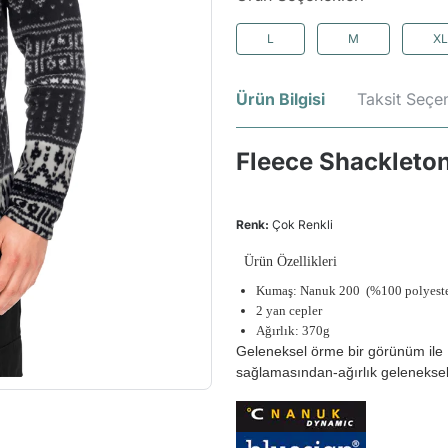
L
M
XL
Ürün Bilgisi
Taksit Seçen
Fleece Shackleton
Renk:
Çok Renkli
Ürün Özellikleri
Kumaş:
Nanuk 200
(%100 polyeste
2 yan cepler
Ağırlık: 370g
Geleneksel örme bir görünüm ile 
sağlamasından-ağırlık geleneksel 