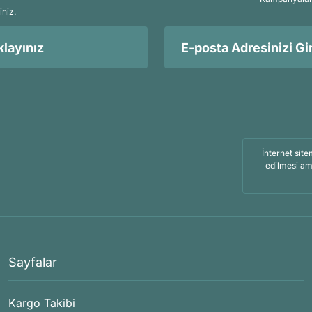
iniz.
layınız
İnternet site
edilmesi am
Sayfalar
Kargo Takibi