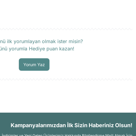
rün hakkında henüz soru sorulmamış.
nü ilk yorumlayan olmak ister misin?
ünü yorumla Hediye puan kazan!
Soru Sor
Yorum Yaz
Kampanyalarımızdan İlk Sizin Haberiniz Olsun!
İndirimler ve Yeni Gelen Ürünlerimiz Hakkında Bilgilendirme Maili Almak İçin