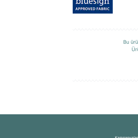
Ü
Bu ürü
Ür
Kampanyalar, 