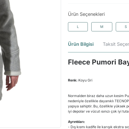
Ürün Seçenekleri
L
M
S
Ürün Bilgisi
Taksit Seçen
Fleece Pumori Ba
Renk:
Koyu Gri
Normalden biraz daha uzun kesim Pumo
nedeniyle özellikle dayanıklı TECNOPI
yapıya sahiptir. Bu, özellikle yüksek 
iyi depolar ve vücut ısınızı çok iyi tuta
Ayrıntıları:
- Dış kısmı kadife ile karışık ekstra