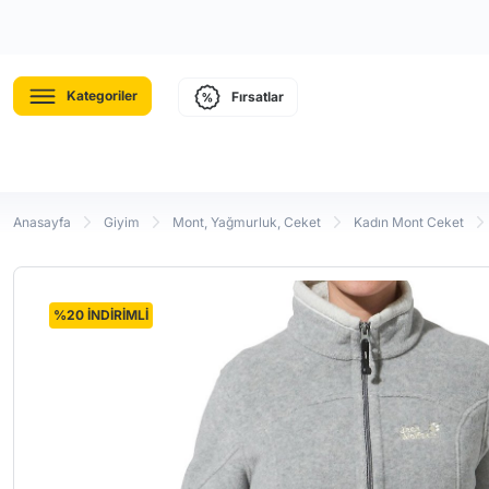
Kategoriler
Fırsatlar
Anasayfa
Giyim
Mont, Yağmurluk, Ceket
Kadın Mont Ceket
%20 İNDİRİMLİ