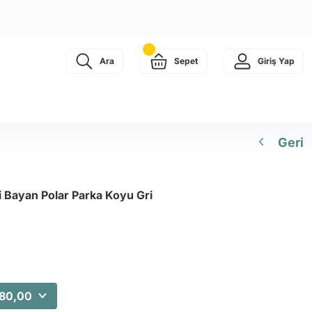
Ara
Sepet
Giriş Yap
Geri
 Bayan Polar Parka Koyu Gri
180,00