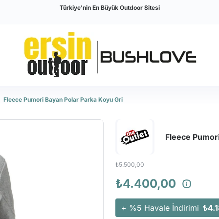
Türkiye'nin En Büyük Outdoor Sitesi
Fleece Pumori Bayan Polar Parka Koyu Gri
Fleece Pumori
₺5.500,00
₺4.400,00
+ %5 Havale İndirimi
₺4.