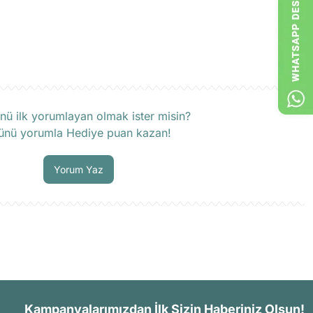
rün hakkında henüz soru sorulmamış.
nü ilk yorumlayan olmak ister misin?
ünü yorumla Hediye puan kazan!
Soru Sor
Yorum Yaz
Kampanyalarımızdan İlk Sizin Haberiniz Olsun!