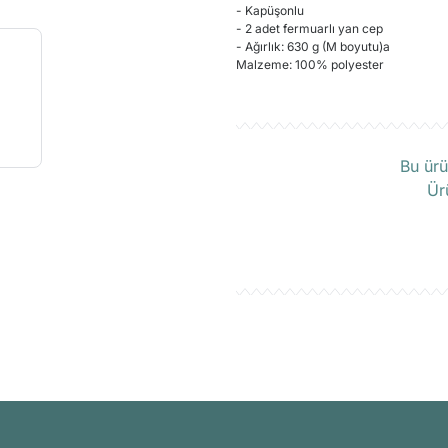
- Kapüşonlu
- 2 adet fermuarlı yan cep
- Ağırlık: 630 g (M boyutu)a
Malzeme: 100% polyester
Ü
Bu ürü
Ür