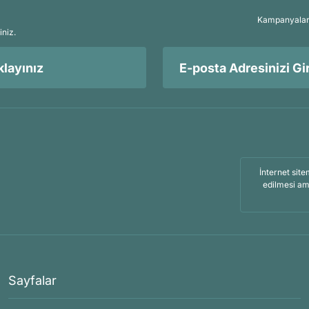
Kampanyalar, 
iniz.
layınız
İnternet site
edilmesi am
Sayfalar