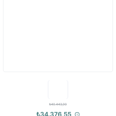
₺40.443,00
₺34.376,55