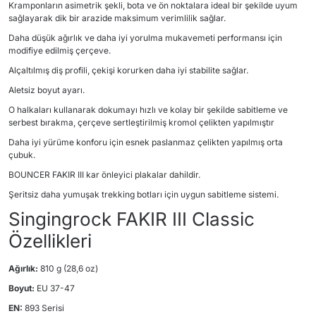
Kramponların asimetrik şekli, bota ve ön noktalara ideal bir şekilde uyum
sağlayarak dik bir arazide maksimum verimlilik sağlar.
Daha düşük ağırlık ve daha iyi yorulma mukavemeti performansı için
modifiye edilmiş çerçeve.
Alçaltılmış diş profili, çekişi korurken daha iyi stabilite sağlar.
Aletsiz boyut ayarı.
O halkaları kullanarak dokumayı hızlı ve kolay bir şekilde sabitleme ve
serbest bırakma, çerçeve sertleştirilmiş kromol çelikten yapılmıştır
Daha iyi yürüme konforu için esnek paslanmaz çelikten yapılmış orta
çubuk.
BOUNCER FAKIR III kar önleyici plakalar dahildir.
Şeritsiz daha yumuşak trekking botları için uygun sabitleme sistemi.
Singingrock FAKIR III Classic
Özellikleri
Ağırlık:
810 g (28,6 oz)
Boyut:
EU 37-47
EN:
893 Serisi