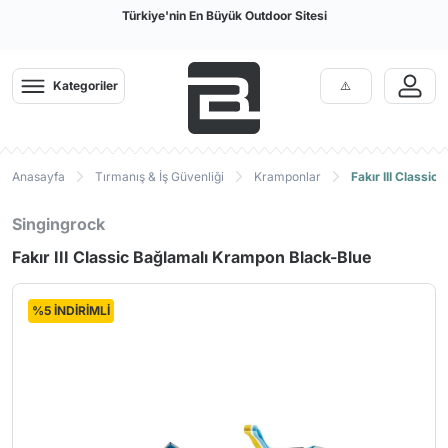
Türkiye'nin En Büyük Outdoor Sitesi
Kategoriler
Anasayfa
Tırmanış & İş Güvenliği
Kramponlar
Fakır III Classi
Singingrock
Fakır III Classic Bağlamalı Krampon Black-Blue
%5 İNDİRİMLİ