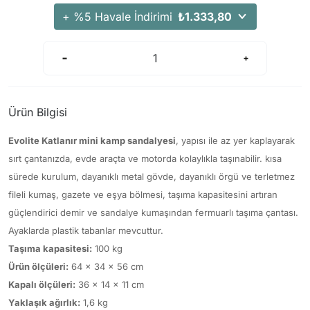
Arama Kurtarma Dronları
+ %5 Havale İndirimi
₺1.333,80
Arama Kurtarma Termal Kameraları
Arama Kurtarma Solunum Ekipmanları
Arama Kurtarma Sistemleri
Arama Kurtarma Bug Out Bag
Ürün Bilgisi
Arama Kurtarma Eğitim Mankenleri
Arama Kurtarma Merdiveni
Evolite Katlanır mini kamp sandalyesi
, yapısı ile az yer kaplayarak
sırt çantanızda, evde araçta ve motorda kolaylıkla taşınabilir. kısa
Arama Kurtarma İniş ve Emniyet Aletleri
sürede kurulum, dayanıklı metal gövde, dayanıklı örgü ve terletmez
Arama Kurtarma Kiti
fileli kumaş, gazete ve eşya bölmesi, taşıma kapasitesini artıran
Arama Kurtarma El Tipi Gpsler
güçlendirici demir ve sandalye kumaşından fermuarlı taşıma çantası.
Arama Kurtarma Uydu İletişim Cihazları
Ayaklarda plastik tabanlar mevcuttur.
Taşıma kapasitesi:
100 kg
Ürün ölçüleri:
64 x 34 x 56 cm
Kapalı ölçüleri:
36 x 14 x 11 cm
Yaklaşık ağırlık:
1,6 kg