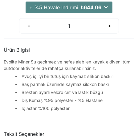
Arama Kurtarma Dronları
+ %5 Havale İndirimi
₺644,06
Arama Kurtarma Termal Kameraları
Arama Kurtarma Solunum Ekipmanları
Arama Kurtarma Sistemleri
Arama Kurtarma Bug Out Bag
Ürün Bilgisi
Arama Kurtarma Eğitim Mankenleri
Evolite Miner Su geçirmez ve nefes alabilen kayak eldiveni tüm
Arama Kurtarma Merdiveni
outdoor aktiviteler de rahatça kullanabilirsiniz.
Arama Kurtarma İniş ve Emniyet Aletleri
Avuç içi iyi bir tutuş için kaymaz silikon baskılı
Arama Kurtarma Kiti
Baş parmak üzerinde kaymaz silokon baskı
Arama Kurtarma El Tipi Gpsler
Bilekten ayarlı velcro cırt ve lastik büzgü
Arama Kurtarma Uydu İletişim Cihazları
Dış Kumaş %95 polyester - %5 Elastane
İç astar %100 polyester
Taksit Seçenekleri