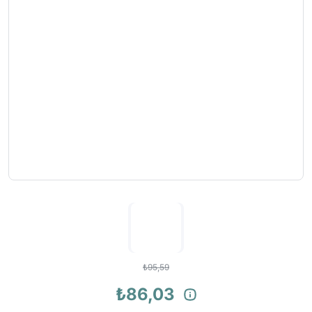
₺95,59
₺86,03