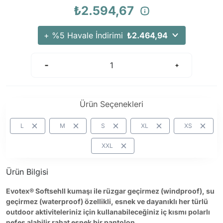
Arama Kurtarma Dronları
₺2.594,67
Arama Kurtarma Termal Kameraları
+ %5 Havale İndirimi
₺2.464,94
Arama Kurtarma Solunum Ekipmanları
Arama Kurtarma Sistemleri
Arama Kurtarma Bug Out Bag
Arama Kurtarma Eğitim Mankenleri
Arama Kurtarma Merdiveni
Ürün Seçenekleri
Arama Kurtarma İniş ve Emniyet Aletleri
L
M
S
XL
XS
Arama Kurtarma Kiti
XXL
Arama Kurtarma El Tipi Gpsler
Arama Kurtarma Uydu İletişim Cihazları
Ürün Bilgisi
Evotex® Softsehll kumaşı ile rüzgar geçirmez (windproof), su
geçirmez (waterproof) özellikli, esnek ve dayanıklı her türlü
outdoor aktiviteleriniz için kullanabileceğiniz iç kısmı polarlı
nefes alabilir rahat esnek bir pantolon