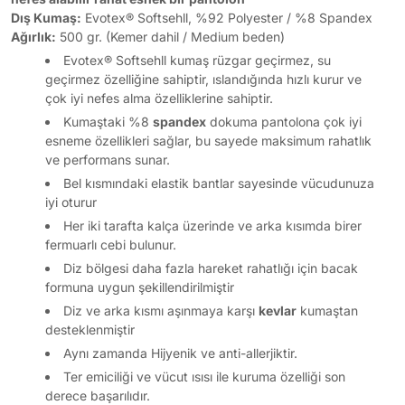
Dış Kumaş:
Evotex® Softsehll, %92 Polyester / %8 Spandex
Ağırlık:
500 gr. (Kemer dahil / Medium beden)
​​​Evotex® Softsehll kumaş rüzgar geçirmez, su
geçirmez özelliğine sahiptir, ıslandığında hızlı kurur ve
çok iyi nefes alma özelliklerine sahiptir.
Kumaştaki %8
spandex
dokuma pantolona çok iyi
esneme özellikleri sağlar, bu sayede maksimum rahatlık
ve performans sunar. ​
Bel kısmındaki elastik bantlar sayesinde vücudunuza
iyi oturur
Her iki tarafta kalça üzerinde ve arka kısımda birer
fermuarlı cebi bulunur.
Diz bölgesi daha fazla hareket rahatlığı için bacak
formuna uygun şekillendirilmiştir
Diz ve arka kısmı aşınmaya karşı
kevlar
kumaştan
desteklenmiştir
Aynı zamanda Hijyenik ve anti-allerjiktir.
Ter emiciliği ve vücut ısısı ile kuruma özelliği son
derece başarılıdır.