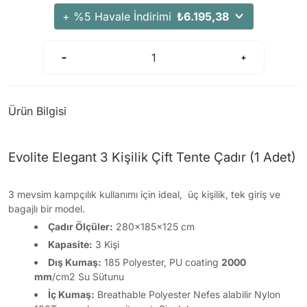
+ %5 Havale İndirimi
₺6.195,38
Ürün Bilgisi
Evolite Elegant 3 Kişilik Çift Tente Çadı
r (1 Adet
)
3 mevsim kampçılık kullanımı için ideal, üç kişilik, tek giriş ve
bagajlı bir model.
Çadır Ölçüler:
280x185x125 cm
Kapasite:
3 Kişi
Dış Kumaş:
185 Polyester, PU coating
2000
mm
/cm2 Su Sütunu
İç Kumaş:
Breathable Polyester Nefes alabilir Nylon