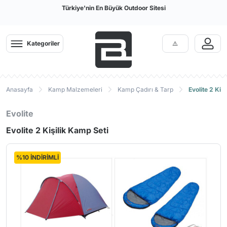
Türkiye'nin En Büyük Outdoor Sitesi
Kategoriler
Anasayfa
Kamp Malzemeleri
Kamp Çadırı & Tarp
Evolite 2 Kiş
Evolite
Evolite 2 Kişilik Kamp Seti
%10 İNDİRİMLİ