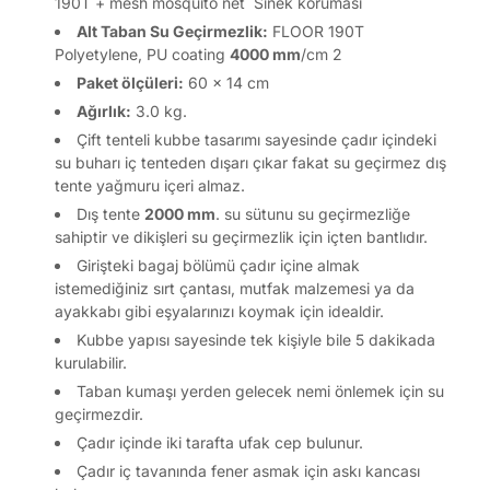
190T + mesh mosquito net Sinek koruması
Alt Taban Su Geçirmezlik:
FLOOR 190T
Polyetylene, PU coating
4000 mm
/cm 2
Paket ölçüleri:
60 x 14 cm
Ağırlık:
3.0 kg.
Çift tenteli kubbe tasarımı sayesinde çadır içindeki
su buharı iç tenteden dışarı çıkar fakat su geçirmez dış
tente yağmuru içeri almaz.
Dış tente
2000 mm
. su sütunu su geçirmezliğe
sahiptir ve dikişleri su geçirmezlik için içten bantlıdır.
Girişteki bagaj bölümü çadır içine almak
istemediğiniz sırt çantası, mutfak malzemesi ya da
ayakkabı gibi eşyalarınızı koymak için idealdir.
Kubbe yapısı sayesinde tek kişiyle bile 5 dakikada
kurulabilir.
Taban kumaşı yerden gelecek nemi önlemek için su
geçirmezdir.
Çadır içinde iki tarafta ufak cep bulunur.
Çadır iç tavanında fener asmak için askı kancası