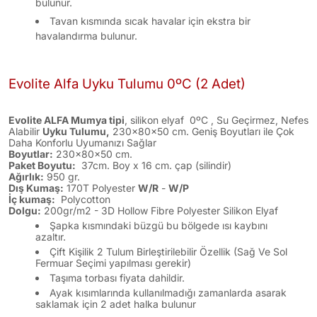
bulunur.
Tavan kısmında sıcak havalar için ekstra bir
havalandırma bulunur.
Evolite Alfa Uyku Tulumu 0ºC (2 Adet)
Evolite ALFA Mumya tipi
, silikon elyaf 0ºC , Su Geçirmez, Nefes
Alabilir
Uyku Tulumu,
230x80x50 cm. Geniş Boyutları ile Çok
Daha Konforlu Uyumanızı Sağlar
Boyutlar:
230x80x50 cm.
Paket Boyutu:
37cm. Boy x 16 cm. çap (silindir)
Ağırlık:
950 gr.
Dış Kumaş:
170T Polyester
W/R
-
W/P
İç kumaş:
Polycotton
Dolgu:
200gr/m2 - 3D Hollow Fibre Polyester Silikon Elyaf
Şapka kısmındaki büzgü bu bölgede ısı kaybını
azaltır.
Çift Kişilik 2 Tulum Birleştirilebilir Özellik (Sağ Ve Sol
Fermuar Seçimi yapılması gerekir)
Taşıma torbası fiyata dahildir.
Ayak kısımlarında kullanılmadığı zamanlarda asarak
saklamak için 2 adet halka bulunur