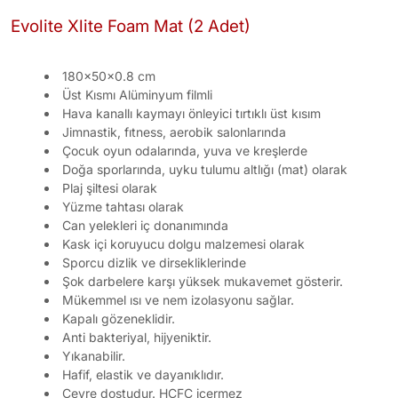
Evolite Xlite Foam Mat (2 Adet)
180x50x0.8 cm
Üst Kısmı Alüminyum filmli
Hava kanallı kaymayı önleyici tırtıklı üst kısım
Jimnastik, fıtness, aerobik salonlarında
Çocuk oyun odalarında, yuva ve kreşlerde
Doğa sporlarında, uyku tulumu altlığı (mat) olarak
Plaj şiltesi olarak
Yüzme tahtası olarak
Can yelekleri iç donanımında
Kask içi koruyucu dolgu malzemesi olarak
Sporcu dizlik ve dirsekliklerinde
Şok darbelere karşı yüksek mukavemet gösterir.
Mükemmel ısı ve nem izolasyonu sağlar.
Kapalı gözeneklidir.
Anti bakteriyal, hijyeniktir.
Yıkanabilir.
Hafif, elastik ve dayanıklıdır.
Çevre dostudur. HCFC içermez