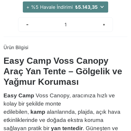
Arama Kurtarma Dronları
+ %5 Havale İndirimi
₺5.143,35
Arama Kurtarma Termal Kameraları
Arama Kurtarma Solunum Ekipmanları
Arama Kurtarma Sistemleri
Arama Kurtarma Bug Out Bag
Ürün Bilgisi
Arama Kurtarma Eğitim Mankenleri
Easy Camp Voss Canopy
Arama Kurtarma Merdiveni
Arama Kurtarma İniş ve Emniyet Aletleri
Araç Yan Tente – Gölgelik ve
Arama Kurtarma Kiti
Yağmur Koruması
Arama Kurtarma El Tipi Gpsler
Easy Camp
Voss Canopy, aracınıza hızlı ve
Arama Kurtarma Uydu İletişim Cihazları
kolay bir şekilde monte
edilebilen,
kamp
alanlarında, plajda, açık hava
etkinliklerinde ve doğada ekstra koruma
sağlayan pratik bir
yan tentedir
. Güneşten ve