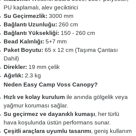
PU kaplamalı, alev geciktirici
Su Geçirmezlik:
3000 mm
Bağlantı Uzunluğu:
260 cm
Bağlantı Yüksekliği:
150 - 260 cm
Bead Kalınlığı:
5+7 mm
Paket Boyutu:
65 x 12 cm (Taşıma Çantası
Dahil)
Direkler:
19 mm çelik
Ağırlık:
2.3 kg
Neden Easy Camp Voss Canopy?
Hızlı ve kolay kurulum
ile anında gölgelik veya
yağmur koruması sağlar.
Su geçirmez ve dayanıklı kumaşı
, her türlü
hava koşulunda üstün performans sunar.
Çeşitli araçlara uyumlu tasarımı
, geniş kullanım