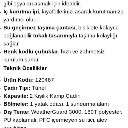
gibi eşyaları asmak için idealdir.
İç kurutma ipi
, kıyafetlerinizi asarak kurutmanıza
yardımcı olur.
Su geçirmez taşıma çantası
, bisiklete kolayca
bağlanabilir
tokalı tasarımıyla
taşıma kolaylığı
sağlar.
Renk kodlu çubuklar
, hızlı ve zahmetsiz
kurulum sunar.
Teknik Özellikler
Ürün Kodu:
120467
Çadır Tipi:
Tünel
Kapasite:
2 Kişilik Kamp Çadırı
Bölmeler:
1 yatak odası, 1 sundurma alanı
Dış Tente:
WeatherGuard 3000, 180T polyester,
PU kaplamalı, PFC içermeyen su itici, alev
geciktirici