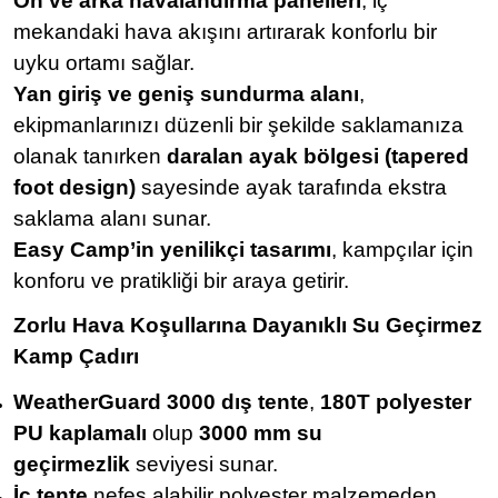
Ön ve arka havalandırma panelleri
, iç
mekandaki hava akışını artırarak konforlu bir
uyku ortamı sağlar.
Yan giriş ve geniş sundurma alanı
,
ekipmanlarınızı düzenli bir şekilde saklamanıza
olanak tanırken
daralan ayak bölgesi (tapered
foot design)
sayesinde ayak tarafında ekstra
saklama alanı sunar.
Easy Camp’in yenilikçi tasarımı
, kampçılar için
konforu ve pratikliği bir araya getirir.
Zorlu Hava Koşullarına Dayanıklı Su Geçirmez
Kamp Çadırı
WeatherGuard 3000 dış tente
,
180T polyester
PU kaplamalı
olup
3000 mm su
geçirmezlik
seviyesi sunar.
İç tente
nefes alabilir polyester malzemeden