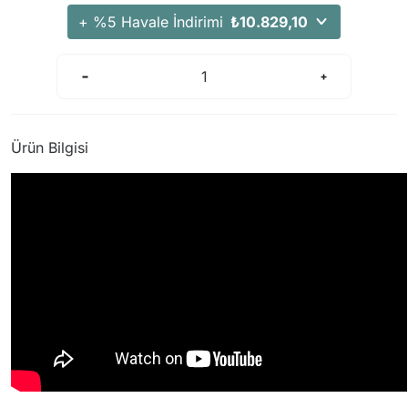
Arama Kurtarma Dronları
+ %5 Havale İndirimi
₺10.829,10
Arama Kurtarma Termal Kameraları
Arama Kurtarma Solunum Ekipmanları
Arama Kurtarma Sistemleri
Arama Kurtarma Bug Out Bag
Ürün Bilgisi
Arama Kurtarma Eğitim Mankenleri
Arama Kurtarma Merdiveni
Arama Kurtarma İniş ve Emniyet Aletleri
Arama Kurtarma Kiti
Arama Kurtarma El Tipi Gpsler
Arama Kurtarma Uydu İletişim Cihazları