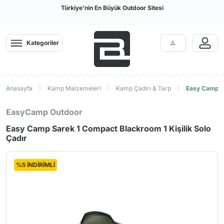
Türkiye'nin En Büyük Outdoor Sitesi
Kategoriler
Anasayfa
Kamp Malzemeleri
Kamp Çadırı & Tarp
Easy Camp Sa
EasyCamp Outdoor
Easy Camp Sarek 1 Compact Blackroom 1 Kişilik Solo
Çadır
%5 İNDİRİMLİ