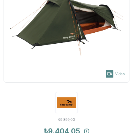
Video
₺9.899,00
₺9.404,05