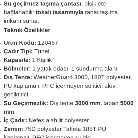
Su geçirmez taşıma çantası
, bisiklete
bağlanabilir
tokalı tasarımıyla
rahat taşıma
imkanı sunar.
Teknik Özellikler
Ürün Kodu:
120467
Çadır Tipi:
Tünel
Kapasite:
1 Kişilik
Bölmeler:
1 yatak odası, 1 sundurma alanı
Dış Tente:
WeatherGuard 3000, 180T polyester,
PU kaplamalı, PFC içermeyen su itici, alev
geciktirici
Su Geçirmezlik:
Dış tente
3000 mm
, taban
5000
mm
İç Çadır:
Nefes alabilir polyester
Zemin:
75D polyester Taffeta 185T PU
kaplamalı, PFC içermeyen su itici