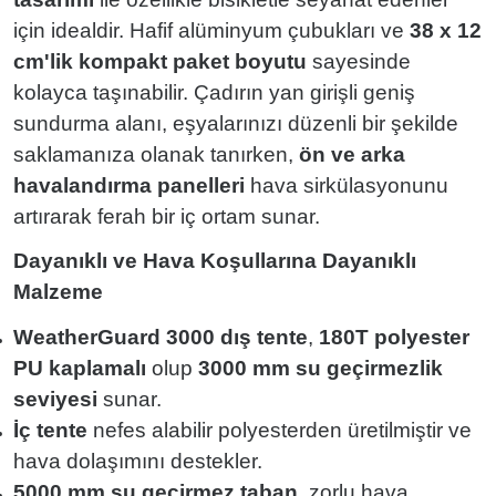
için idealdir. Hafif alüminyum çubukları ve
38 x 12
cm'lik kompakt paket boyutu
sayesinde
kolayca taşınabilir. Çadırın yan girişli geniş
sundurma alanı, eşyalarınızı düzenli bir şekilde
saklamanıza olanak tanırken,
ön ve arka
havalandırma panelleri
hava sirkülasyonunu
artırarak ferah bir iç ortam sunar.
Dayanıklı ve Hava Koşullarına Dayanıklı
Malzeme
WeatherGuard 3000 dış tente
,
180T polyester
PU kaplamalı
olup
3000 mm su geçirmezlik
seviyesi
sunar.
İç tente
nefes alabilir polyesterden üretilmiştir ve
hava dolaşımını destekler.
5000 mm su geçirmez taban
, zorlu hava