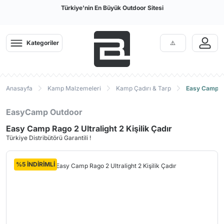
Türkiye'nin En Büyük Outdoor Sitesi
Kategoriler
Anasayfa
Kamp Malzemeleri
Kamp Çadırı & Tarp
Easy Camp Rag
EasyCamp Outdoor
Easy Camp Rago 2 Ultralight 2 Kişilik Çadır
Türkiye Distribütörü Garantili !
%5 İNDİRİMLİ