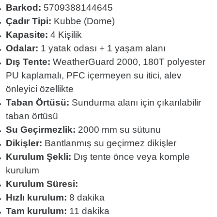
Barkod:
5709388144645
Çadır Tipi:
Kubbe (Dome)
Kapasite:
4 Kişilik
Odalar:
1 yatak odası + 1 yaşam alanı
Dış Tente:
WeatherGuard 2000, 180T polyester
PU kaplamalı, PFC içermeyen su itici, alev
önleyici özellikte
Taban Örtüsü:
Sundurma alanı için çıkarılabilir
taban örtüsü
Su Geçirmezlik:
2000 mm su sütunu
Dikişler:
Bantlanmış su geçirmez dikişler
Kurulum Şekli:
Dış tente önce veya komple
kurulum
Kurulum Süresi:
Hızlı kurulum:
8 dakika
Tam kurulum:
11 dakika