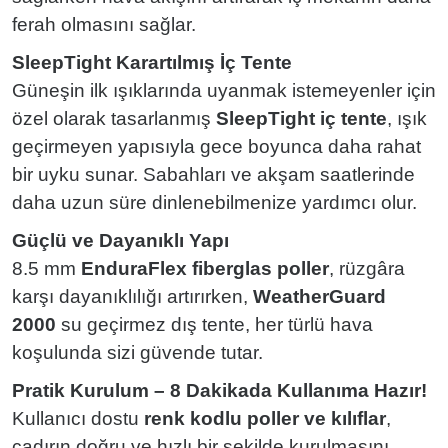
ferah olmasını sağlar.
SleepTight Karartılmış İç Tente
Güneşin ilk ışıklarında uyanmak istemeyenler için
özel olarak tasarlanmış
SleepTight iç tente
, ışık
geçirmeyen yapısıyla gece boyunca daha rahat
bir uyku sunar. Sabahları ve akşam saatlerinde
daha uzun süre dinlenebilmenize yardımcı olur.
Güçlü ve Dayanıklı Yapı
8.5 mm
EnduraFlex fiberglas poller
, rüzgâra
karşı dayanıklılığı artırırken,
WeatherGuard
2000
su geçirmez dış tente, her türlü hava
koşulunda sizi güvende tutar.
Pratik Kurulum – 8 Dakikada Kullanıma Hazır!
Kullanıcı dostu
renk kodlu poller ve kılıflar
,
çadırın doğru ve hızlı bir şekilde kurulmasını