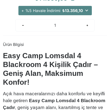
Arama Kurtarma Dronları
+ %5 Havale İndirimi
₺13.356,10
Arama Kurtarma Termal Kameraları
Arama Kurtarma Solunum Ekipmanları
Arama Kurtarma Sistemleri
Arama Kurtarma Bug Out Bag
Arama Kurtarma Eğitim Mankenleri
Ürün Bilgisi
Arama Kurtarma Merdiveni
Easy Camp Lomsdal 4
Arama Kurtarma İniş ve Emniyet Aletleri
Blackroom 4 Kişilik Çadır –
Arama Kurtarma Kiti
Geniş Alan, Maksimum
Arama Kurtarma El Tipi Gpsler
Arama Kurtarma Uydu İletişim Cihazları
Konfor!
Açık hava maceralarınızı daha konforlu ve keyifli
hale getiren
Easy Camp Lomsdal 4 Blackroom
Çadır
, geniş yaşam alanı, karartılmış iç tente ve